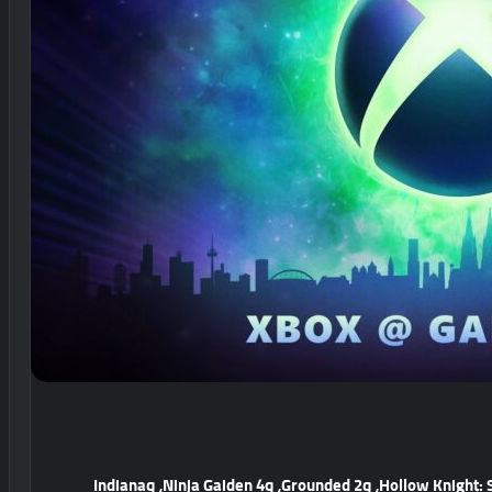
أكثر من 20 ديمو قابل للعب، بما في ذلك Hollow Knight: Silksong، وGrounded 2، وNinja Gaiden 4، وIndiana