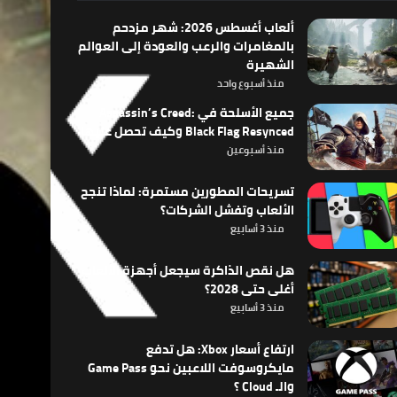
ألعاب أغسطس 2026: شهر مزدحم
بالمغامرات والرعب والعودة إلى العوالم
الشهيرة
منذ أسبوع واحد
جميع الأسلحة في Assassin’s Creed:
Black Flag Resynced وكيف تحصل عليها
منذ أسبوعين
تسريحات المطورين مستمرة: لماذا تنجح
الألعاب وتفشل الشركات؟
منذ 3 أسابيع
هل نقص الذاكرة سيجعل أجهزة الألعاب
أغلى حتى 2028؟
منذ 3 أسابيع
ارتفاع أسعار Xbox: هل تدفع
مايكروسوفت اللاعبين نحو Game Pass
والـ Cloud ؟