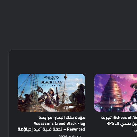
مراجعة Echoes of Aincrad: تجربة
عودة ملك البحار: مراجعة
واعدة تجمع بين تحدي الـ RPG
Assassin’s Creed Black Flag
ي!
Resynced – تحفة فنية أعيد إحياؤها!
7 يوليو، 2026