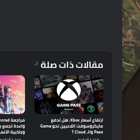
مقالات ذات صلة
ارتفاع أسعار Xbox: هل تدفع
مايكروسوفت اللاعبين نحو Game
Pass والـ Cloud ؟
وجاذبية الأنم
منذ 4 أسابيع
منذ 4 أسابيع