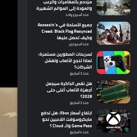
مزدحم بالمغامرات والرعب
والعودة إلى العوالم الشهيرة
منذ أسبوع واحد
جميع الأسلحة في Assassin’s
Creed: Black Flag Resynced
وكيف تحصل عليها
منذ أسبوعين
تسريحات المطورين مستمرة:
لماذا تنجح الألعاب وتفشل
الشركات؟
منذ 3 أسابيع
هل نقص الذاكرة سيجعل
أجهزة الألعاب أغلى حتى
2028؟
منذ 3 أسابيع
ارتفاع أسعار Xbox: هل تدفع
مايكروسوفت اللاعبين نحو
Game Pass والـ Cloud ؟
منذ 4 أسابيع