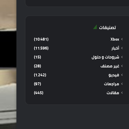
تصنيفات
(10٬481)
Xbox
أخبار
(11٬596)
شروحات و حلول
(15)
غير مصنف
(28)
فيديو
(1٬242)
مراجعات
(97)
مقالات
(445)