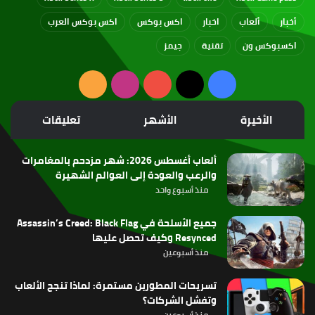
أخبار
ألعاب
اخبار
اكس بوكس
اكس بوكس العرب
اكسبوكس ون
تقنية
جيمز
‫X
فيسبوك
‫YouTube
انستقرام
ملخص
الموقع
الأخيرة
الأشهر
تعليقات
RSS
ألعاب أغسطس 2026: شهر مزدحم بالمغامرات
والرعب والعودة إلى العوالم الشهيرة
منذ أسبوع واحد
جميع الأسلحة في Assassin’s Creed: Black Flag
Resynced وكيف تحصل عليها
منذ أسبوعين
تسريحات المطورين مستمرة: لماذا تنجح الألعاب
وتفشل الشركات؟
منذ أسبوعين