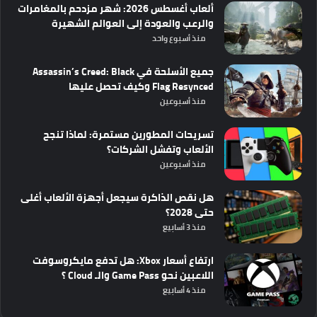
ألعاب أغسطس 2026: شهر مزدحم بالمغامرات
والرعب والعودة إلى العوالم الشهيرة
منذ أسبوع واحد
جميع الأسلحة في Assassin’s Creed: Black
Flag Resynced وكيف تحصل عليها
منذ أسبوعين
تسريحات المطورين مستمرة: لماذا تنجح
الألعاب وتفشل الشركات؟
منذ أسبوعين
هل نقص الذاكرة سيجعل أجهزة الألعاب أغلى
حتى 2028؟
منذ 3 أسابيع
ارتفاع أسعار Xbox: هل تدفع مايكروسوفت
اللاعبين نحو Game Pass والـ Cloud ؟
منذ 4 أسابيع