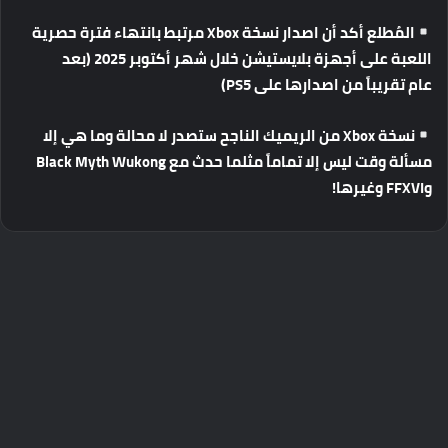
المُطلع
أكد
أن
اصدار
نسخة
Xbox
مرتبط
بانتهاء
فترة
حصرية
اللعبة
على
أجهزة
بلايستيشن
خلال
شهر
أكتوبر
2025 (
بعد
عام
تقريباً
من
اصدارها
على
PS5)
نسخة
Xbox
من
الريميك
الناجح
ستصدر
لا
محالة
وما
هي
إلا
مسألة
وقت
ليس
إلا
تماماً
مثلما
حدث
مع
Black Myth Wukong
و
FFXVI
وغيرها
!