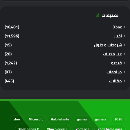
تصنيفات
(10٬481)
Xbox
أخبار
(11٬596)
شروحات و حلول
(15)
غير مصنف
(28)
فيديو
(1٬242)
مراجعات
(97)
مقالات
(445)
xbox
Microsoft
Halo Infinite
games
gamers
2020
Xbox Series X
Xbox Series S
xbox one
Xbox Game pass