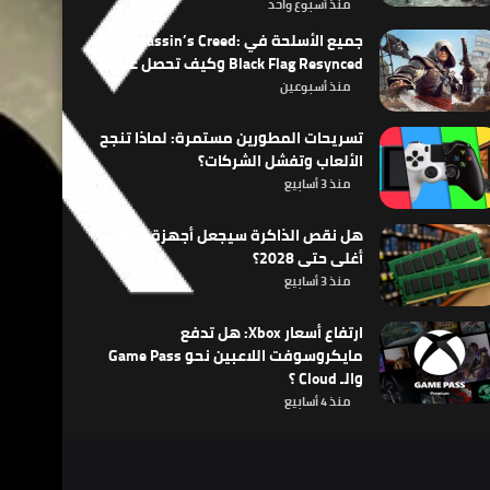
منذ أسبوع واحد
جميع الأسلحة في Assassin’s Creed:
Black Flag Resynced وكيف تحصل عليها
منذ أسبوعين
تسريحات المطورين مستمرة: لماذا تنجح
الألعاب وتفشل الشركات؟
منذ 3 أسابيع
هل نقص الذاكرة سيجعل أجهزة الألعاب
أغلى حتى 2028؟
منذ 3 أسابيع
ارتفاع أسعار Xbox: هل تدفع
مايكروسوفت اللاعبين نحو Game Pass
والـ Cloud ؟
منذ 4 أسابيع