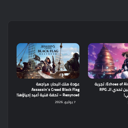
مراجعة Echoes of Aincrad: تجربة
عودة ملك البحار: مراجعة
واعدة تجمع بين تحدي الـ RPG
Assassin’s Creed Black Flag
ي!
Resynced – تحفة فنية أعيد إحياؤها!
7 يوليو، 2026