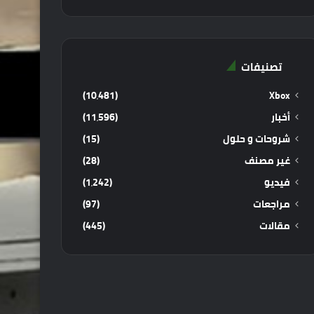
تصنيفات
(10٬481)
Xbox
أخبار
(11٬596)
شروحات و حلول
(15)
غير مصنف
(28)
فيديو
(1٬242)
مراجعات
(97)
مقالات
(445)