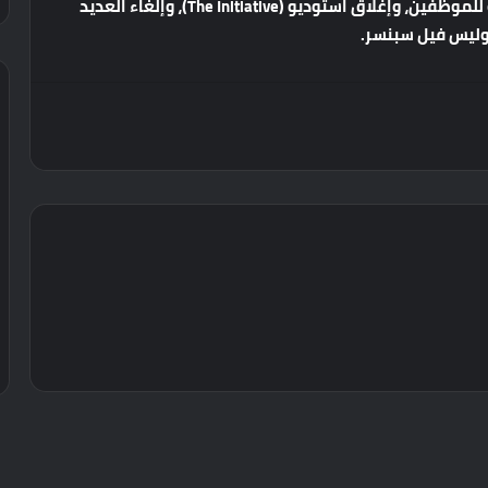
للموظفين،
وإغلاق
استوديو
(The Initiative)
،
وإلغاء
العديد
ليس
فيل
سبنسر
.