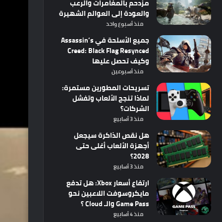
مزدحم بالمغامرات والرعب
والعودة إلى العوالم الشهيرة
منذ أسبوع واحد
جميع الأسلحة في Assassin’s
Creed: Black Flag Resynced
وكيف تحصل عليها
منذ أسبوعين
تسريحات المطورين مستمرة:
لماذا تنجح الألعاب وتفشل
الشركات؟
منذ 3 أسابيع
هل نقص الذاكرة سيجعل
أجهزة الألعاب أغلى حتى
2028؟
منذ 3 أسابيع
ارتفاع أسعار Xbox: هل تدفع
مايكروسوفت اللاعبين نحو
Game Pass والـ Cloud ؟
منذ 4 أسابيع