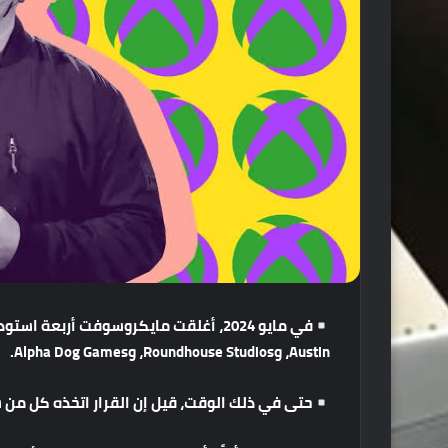
في
مايو
2024
،
أغلقت
مايكروسوفت
أربعة
استود
Austin
،
و
Roundhouse Studios
،
و
Alpha Dog Games.
حتى
في
ذلك
الوقت،
قيل
إن
القرار
اتخذه
كل
من
س