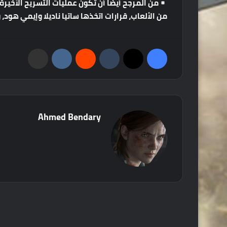
من
المرجح
أيضًا
أن
تكون
عمليات
التسريح
الأخيرة
من
الألعاب،
قرارات
اتخذها
ساتيا
ناديلا
وإيمي
هود،
و
فيسبوك
‫X
‏Tumblr
‏Reddit
‏VKontakte
مشاركة عبر البريد
Ahmed Bendary