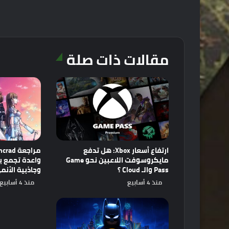
مقالات ذات صلة
ارتفاع أسعار Xbox: هل تدفع
مايكروسوفت اللاعبين نحو Game
Pass والـ Cloud ؟
وجاذبية الأنم
منذ 4 أسابيع
منذ 4 أسابيع