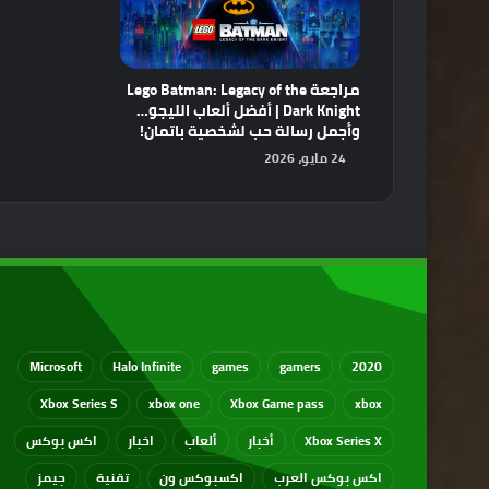
مراجعة Lego Batman: Legacy of the
Dark Knight | أفضل ألعاب الليجو…
وأجمل رسالة حب لشخصية باتمان!
24 مايو، 2026
Microsoft
Halo Infinite
games
gamers
2020
Xbox Series S
xbox one
Xbox Game pass
xbox
Xbox Series X
أخبار
ألعاب
اخبار
اكس بوكس
اكس بوكس العرب
اكسبوكس ون
تقنية
جيمز