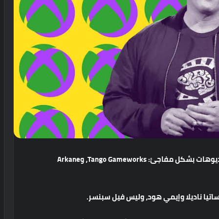
يوهات
بشكل
مفاجئ
: Tango Gameworks
،
و
Arkane
اتيا
ناديلا
وإيمي
هود،
وليس
فيل
سبنسر
.