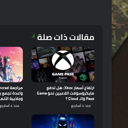
مقالات ذات صلة
ارتفاع أسعار Xbox: هل تدفع
مايكروسوفت اللاعبين نحو Game
Pass والـ Cloud ؟
وجاذبية الأنم
منذ 4 أسابيع
منذ 4 أسابيع