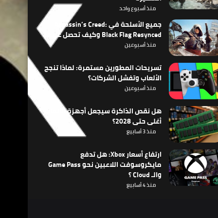
منذ أسبوع واحد
جميع الأسلحة في Assassin’s Creed:
Black Flag Resynced وكيف تحصل عليها
منذ أسبوعين
تسريحات المطورين مستمرة: لماذا تنجح
الألعاب وتفشل الشركات؟
منذ أسبوعين
هل نقص الذاكرة سيجعل أجهزة الألعاب
أغلى حتى 2028؟
منذ 3 أسابيع
ارتفاع أسعار Xbox: هل تدفع
مايكروسوفت اللاعبين نحو Game Pass
والـ Cloud ؟
منذ 4 أسابيع