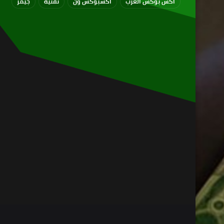
اكس بوكس العرب
اكسبوكس ون
تقنية
جيمز