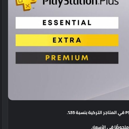
في
المتاجر
التركية
بنسبة
55%.
ملحوظًا
في
الأسعار
.