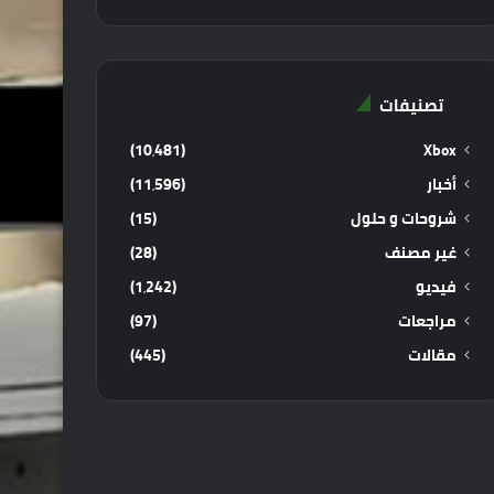
تصنيفات
(10٬481)
Xbox
أخبار
(11٬596)
شروحات و حلول
(15)
غير مصنف
(28)
فيديو
(1٬242)
مراجعات
(97)
مقالات
(445)