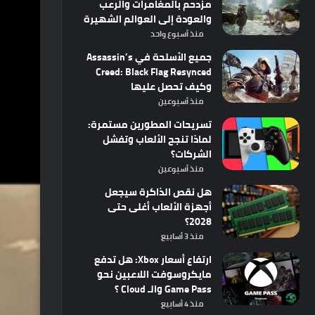
مزدحم بالمغامرات والرعب
والعودة إلى العوالم الشهيرة
منذ أسبوع واحد
جميع الأسلحة في Assassin’s
Creed: Black Flag Resynced
وكيف تحصل عليها
منذ أسبوعين
تسريحات المطورين مستمرة:
لماذا تنجح الألعاب وتفشل
الشركات؟
منذ أسبوعين
هل نقص الذاكرة سيجعل
أجهزة الألعاب أغلى حتى
2028؟
منذ 3 أسابيع
ارتفاع أسعار Xbox: هل تدفع
مايكروسوفت اللاعبين نحو
Game Pass والـ Cloud ؟
منذ 4 أسابيع