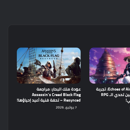
مراجعة Echoes of Aincrad: تجربة
عودة ملك البحار: مراجعة
واعدة تجمع بين تحدي الـ RPG
Assassin’s Creed Black Flag
ي!
Resynced – تحفة فنية أعيد إحياؤها!
7 يوليو، 2026