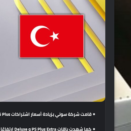
قامت
شركة
سوني
بزيادة
أسعار
اشتراكات
PS Plus
كما
شهدت
باقات
PS Plus Extra
و
Deluxe
ارتفاعًا