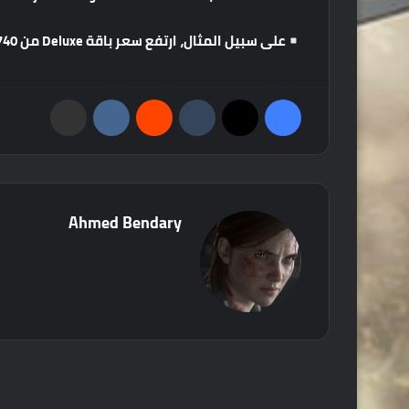
على
سبيل
المثال،
ارتفع
سعر
باقة
Deluxe
من
2,740
فيسبوك
‫X
‏Tumblr
‏Reddit
‏VKontakte
مشاركة عبر البريد
Ahmed Bendary