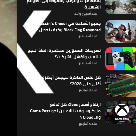
بالمغامرات والرعب والعودة إلى العوالم
الشهيرة
منذ أسبوع واحد
جميع الأسلحة في Assassin’s Creed:
Black Flag Resynced وكيف تحصل عليها
منذ أسبوعين
تسريحات المطورين مستمرة: لماذا تنجح
الألعاب وتفشل الشركات؟
منذ أسبوعين
هل نقص الذاكرة سيجعل أجهزة الألعاب
أغلى حتى 2028؟
منذ 3 أسابيع
ارتفاع أسعار Xbox: هل تدفع
مايكروسوفت اللاعبين نحو Game Pass
والـ Cloud ؟
منذ 4 أسابيع