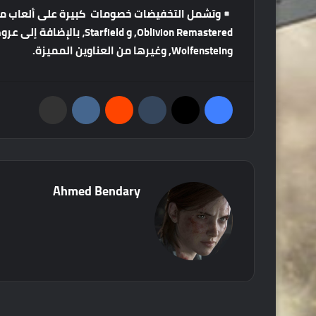
وتشمل
التخفيضات
خصومات
كبيرة
على
ألعاب
م
Oblivion Remastered,
و
Starfield
،
بالإضافة
إلى
عرو
و
Wolfenstein,
وغيرها
من
العناوين
المميزة
.
فيسبوك
‫X
‏Tumblr
‏Reddit
‏VKontakte
مشاركة عبر البريد
Ahmed Bendary