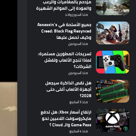
مزدحم بالمغامرات والرعب
والعودة إلى العوالم الشهيرة
منذ أسبوع واحد
جميع الأسلحة في Assassin’s
Creed: Black Flag Resynced
وكيف تحصل عليها
منذ أسبوعين
تسريحات المطورين مستمرة:
لماذا تنجح الألعاب وتفشل
الشركات؟
منذ أسبوعين
هل نقص الذاكرة سيجعل
أجهزة الألعاب أغلى حتى
2028؟
منذ 3 أسابيع
ارتفاع أسعار Xbox: هل تدفع
مايكروسوفت اللاعبين نحو
Game Pass والـ Cloud ؟
منذ 4 أسابيع