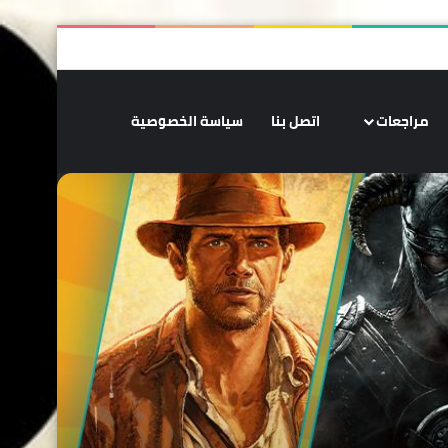
‫X
فيسبوك
‫YouTube
انستقرام
ملخص الموقع RSS
تسجيل الدخو
الوضع المظلم
مراجعات
اتصل بنا
سياسة الخصوصية