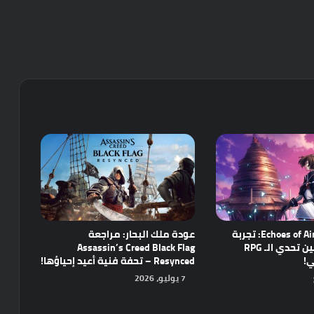
مراجعة Echoes of Aincrad: تجربة
عودة ملك البحار: مراجعة
واعدة تجمع بين تحدي الـ RPG
Assassin’s Creed Black Flag
ي!
Resynced – تحفة فنية أعيد إحياؤها!
7 يوليو، 2026