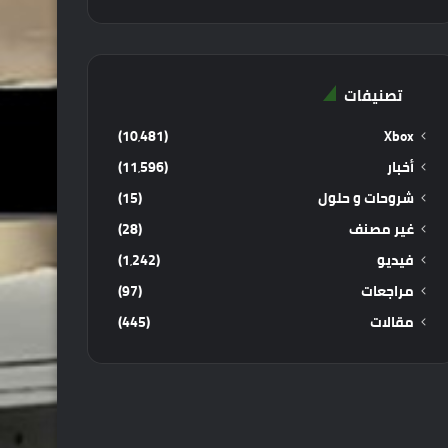
تصنيفات
(10٬481)
Xbox
أخبار
(11٬596)
شروحات و حلول
(15)
غير مصنف
(28)
فيديو
(1٬242)
مراجعات
(97)
مقالات
(445)