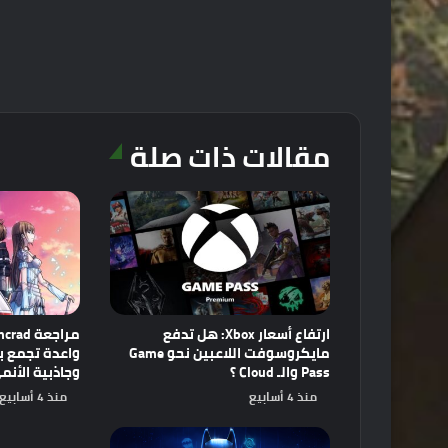
مقالات ذات صلة
ارتفاع أسعار Xbox: هل تدفع
مايكروسوفت اللاعبين نحو Game
Pass والـ Cloud ؟
وجاذبية الأنم
منذ 4 أسابيع
منذ 4 أسابيع