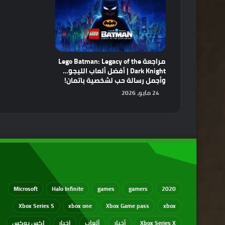
مراجعة Lego Batman: Legacy of the
Dark Knight | أفضل ألعاب الليجو…
وأجمل رسالة حب لشخصية باتمان!
24 مايو، 2026
Microsoft
Halo Infinite
games
gamers
2020
Xbox Series S
xbox one
Xbox Game pass
xbox
Xbox Series X
أخبار
ألعاب
اخبار
اكس بوكس