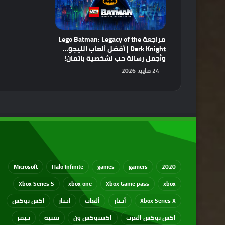
مراجعة Lego Batman: Legacy of the
Dark Knight | أفضل ألعاب الليجو…
وأجمل رسالة حب لشخصية باتمان!
24 مايو، 2026
Microsoft
Halo Infinite
games
gamers
2020
Xbox Series S
xbox one
Xbox Game pass
xbox
Xbox Series X
أخبار
ألعاب
اخبار
اكس بوكس
اكس بوكس العرب
اكسبوكس ون
تقنية
جيمز