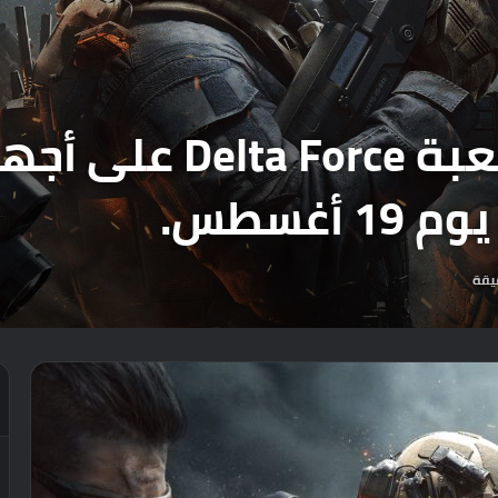
رسمياً : تاكيد اصدار لع
يقة