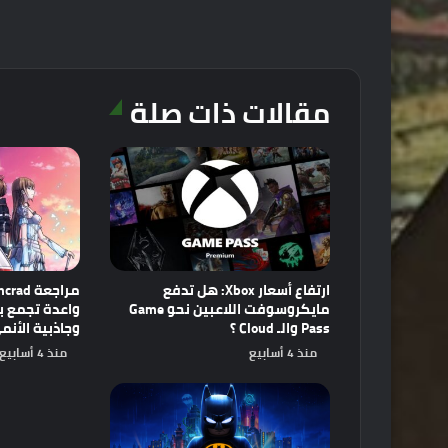
مقالات ذات صلة
ارتفاع أسعار Xbox: هل تدفع
مايكروسوفت اللاعبين نحو Game
Pass والـ Cloud ؟
وجاذبية الأنم
منذ 4 أسابيع
منذ 4 أسابيع