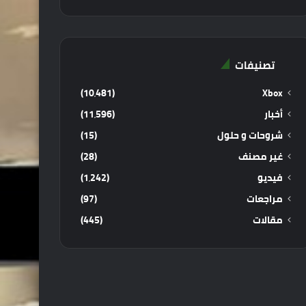
تصنيفات
(10٬481)
Xbox
أخبار
(11٬596)
شروحات و حلول
(15)
غير مصنف
(28)
فيديو
(1٬242)
مراجعات
(97)
مقالات
(445)