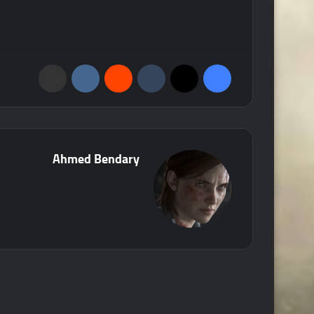
فيسبوك
‫X
‏Tumblr
‏Reddit
‏VKontakte
مشاركة عبر البريد
Ahmed Bendary