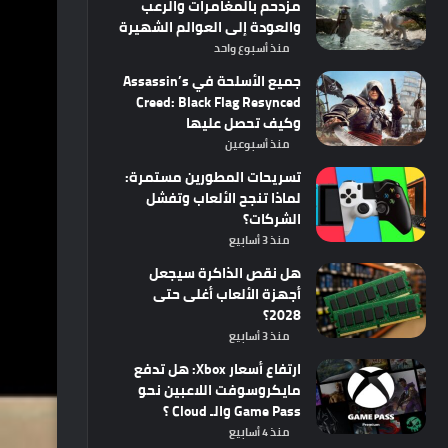
مزدحم بالمغامرات والرعب
والعودة إلى العوالم الشهيرة
منذ أسبوع واحد
جميع الأسلحة في Assassin’s
Creed: Black Flag Resynced
وكيف تحصل عليها
منذ أسبوعين
تسريحات المطورين مستمرة:
لماذا تنجح الألعاب وتفشل
الشركات؟
منذ 3 أسابيع
هل نقص الذاكرة سيجعل
أجهزة الألعاب أغلى حتى
2028؟
منذ 3 أسابيع
ارتفاع أسعار Xbox: هل تدفع
مايكروسوفت اللاعبين نحو
Game Pass والـ Cloud ؟
منذ 4 أسابيع