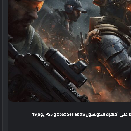
على
أجهزة
الكونسول
Xbox Series XS
و
PS5
يوم
19