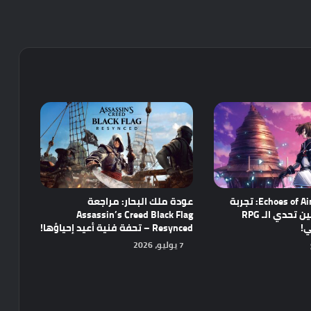
مراجعة Echoes of Aincrad: تجربة
عودة ملك البحار: مراجعة
واعدة تجمع بين تحدي الـ RPG
Assassin’s Creed Black Flag
ي!
Resynced – تحفة فنية أعيد إحياؤها!
7 يوليو، 2026