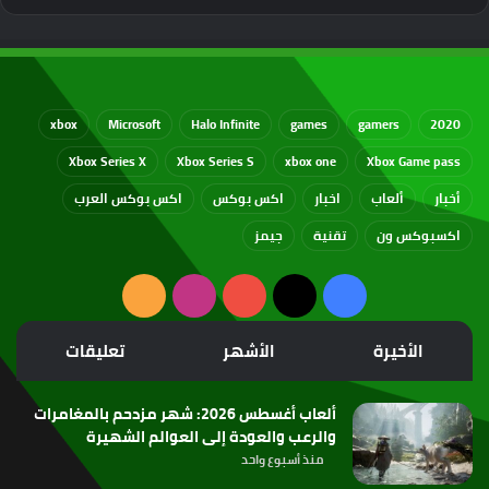
xbox
Microsoft
Halo Infinite
games
gamers
2020
Xbox Series X
Xbox Series S
xbox one
Xbox Game pass
أخبار
ألعاب
اخبار
اكس بوكس
اكس بوكس العرب
اكسبوكس ون
تقنية
جيمز
‫X
فيسبوك
‫YouTube
انستقرام
ملخص
الموقع
الأخيرة
الأشهر
تعليقات
RSS
ألعاب أغسطس 2026: شهر مزدحم بالمغامرات
والرعب والعودة إلى العوالم الشهيرة
منذ أسبوع واحد