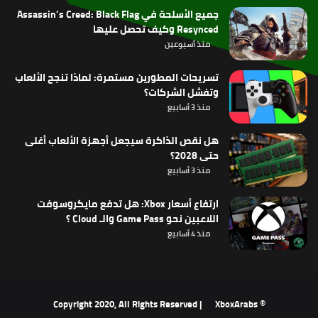
جميع الأسلحة في Assassin’s Creed: Black Flag
Resynced وكيف تحصل عليها
منذ أسبوعين
تسريحات المطورين مستمرة: لماذا تنجح الألعاب
وتفشل الشركات؟
منذ 3 أسابيع
هل نقص الذاكرة سيجعل أجهزة الألعاب أغلى
حتى 2028؟
منذ 3 أسابيع
ارتفاع أسعار Xbox: هل تدفع مايكروسوفت
اللاعبين نحو Game Pass والـ Cloud ؟
منذ 4 أسابيع
XboxArabs
© Copyright 2020, All Rights Reserved |