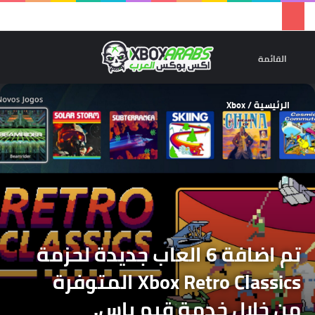
تسجيل 
ال
القائمة
الرئيسية
/
Xbox
تم اضافة 6 العاب جديدة لحزمة
Xbox Retro Classics المتوفرة
من خلال خدمة قيم باس.