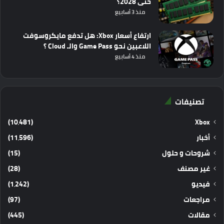
حتى 2028؟
منذ 3 أسابيع
ارتفاع أسعار Xbox: هل تدفع مايكروسوفت
اللاعبين نحو Game Pass والـ Cloud ؟
منذ 4 أسابيع
تصنيفات
(10٬481)
Xbox
أخبار
(11٬596)
شروحات و حلول
(15)
غير مصنف
(28)
فيديو
(1٬242)
مراجعات
(97)
مقالات
(445)