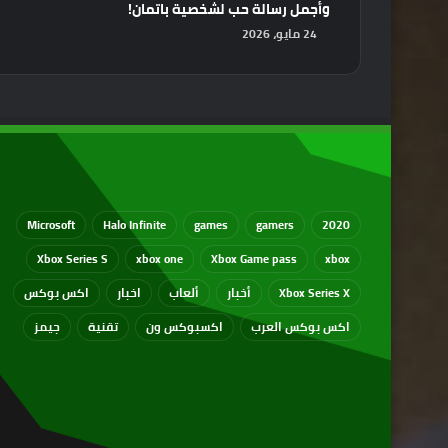
وأجمل رسالة حب لشخصية باتمان!
24 مايو، 2026
Microsoft
Halo Infinite
games
gamers
2020
Xbox Series S
xbox one
Xbox Game pass
xbox
Xbox Series X
أخبار
ألعاب
اخبار
اكس بوكس
اكس بوكس العرب
اكسبوكس ون
تقنية
جيمز