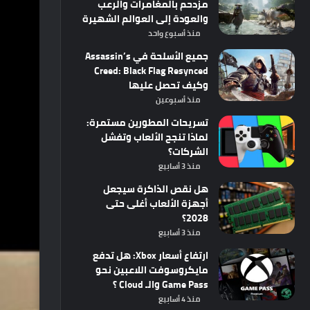
مزدحم بالمغامرات والرعب
والعودة إلى العوالم الشهيرة
منذ أسبوع واحد
جميع الأسلحة في Assassin’s
Creed: Black Flag Resynced
وكيف تحصل عليها
منذ أسبوعين
تسريحات المطورين مستمرة:
لماذا تنجح الألعاب وتفشل
الشركات؟
منذ 3 أسابيع
هل نقص الذاكرة سيجعل
أجهزة الألعاب أغلى حتى
2028؟
منذ 3 أسابيع
ارتفاع أسعار Xbox: هل تدفع
مايكروسوفت اللاعبين نحو
Game Pass والـ Cloud ؟
منذ 4 أسابيع