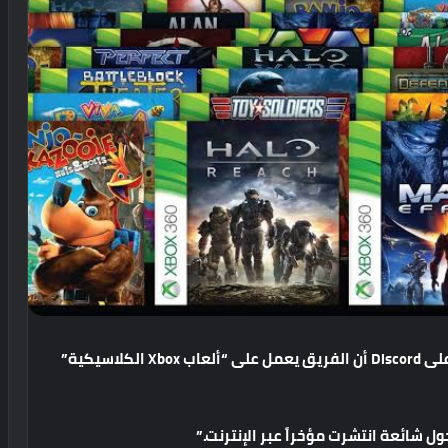
لى
Discord
أن
الفريق
يعمل
على
“
ألعاب
Xbox
الكلاسيكية
”
ول
شائعة
انتشرت
مؤخراً
عبر
الإنترنت
.”