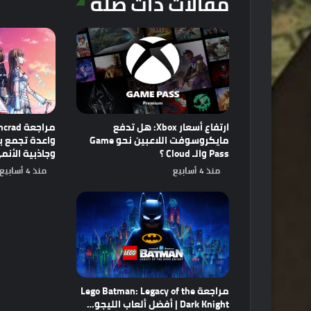
مقالات ذات صلة
ارتفاع أسعار Xbox: هل تدفع
مايكروسوفت اللاعبين نحو Game
Pass والـ Cloud ؟
وجاذبية الأنم
منذ 4 أسابيع
منذ 4 أسابيع
مراجعة Lego Batman: Legacy of the
Dark Knight | أفضل ألعاب الليجو…