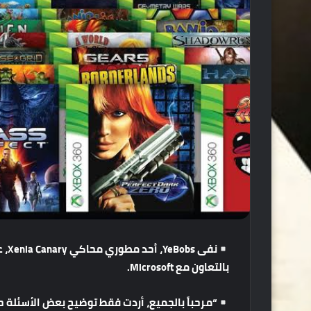
نفى
YeBobs
،
أحد
مطوري
محاكي
Xenia Canary
،
ع
بالتعاون
مع
Microsoft.
“
مرحباً
بالجميع،
أردت
فقط
توضيح
بعض
الأسئلة
ح