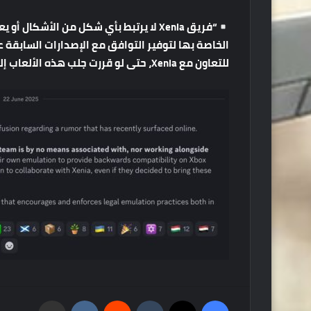
“
فريق
Xenia
لا
يرتبط
بأي
شكل
من
الأشكال
أو
يع
الخاصة
بها
لتوفير
التوافق
مع
الإصدارات
السابقة
ع
للتعاون
مع
Xenia
،
حتى
لو
قررت
جلب
هذه
الألعاب
إل
فيسبوك
‫X
‏Tumblr
‏Reddit
‏VKontakte
مشاركة عبر البريد