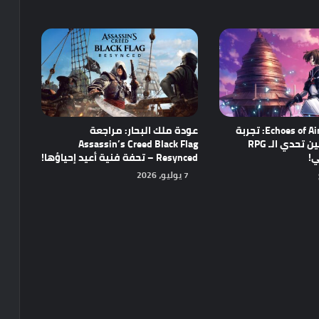
مراجعة Echoes of Aincrad: تجربة
عودة ملك البحار: مراجعة
واعدة تجمع بين تحدي الـ RPG
Assassin’s Creed Black Flag
ي!
Resynced – تحفة فنية أعيد إحياؤها!
7 يوليو، 2026