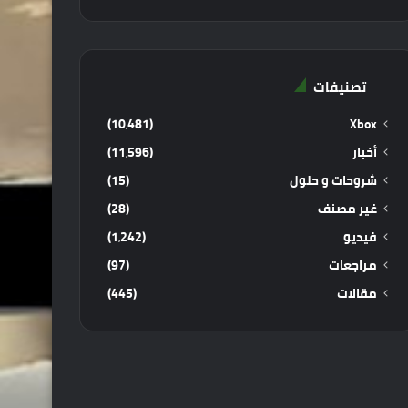
تصنيفات
(10٬481)
Xbox
أخبار
(11٬596)
شروحات و حلول
(15)
غير مصنف
(28)
فيديو
(1٬242)
مراجعات
(97)
مقالات
(445)