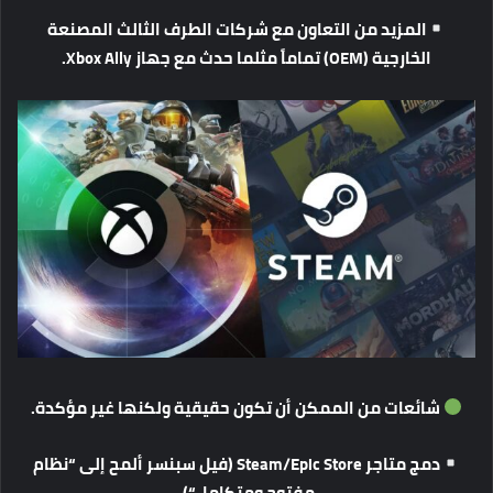
المزيد
من
التعاون
مع
شركات
الطرف
الثالث
المصنعة
الخارجية
(OEM)
تماماً
مثلما
حدث
مع
جهاز
Xbox Ally.
شائعات
من
الممكن
أن
تكون
حقيقية
ولكنها
غير
مؤكدة
.
دمج
متاجر
Steam/Epic Store (
فيل
سبنسر
ألمح
إلى
“
نظام
مفتوح
ومتكامل
“).