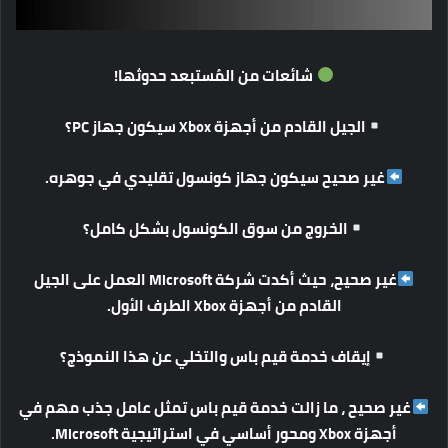
شائعات
من
المُستبعد
حدوثها
!
الجيل
القادم
من
أجهزة
Xbox
سيكون
جهاز
PC
؟
غير
صحيح
سيكون
جهاز
كونسول
تقليدي
في
جوهره
.
الخروج
من
سوق
الكونسول
بشكل
كامل؟
غير
صحيح،
حيث
أكدت
شركة
Microsoft
العمل
على
الجيل
القادم
من
أجهزة
Xbox الطرف الأول.
إيقاف
خدمة
قيم
باس
والتخلي
عن
هذا
النموذج؟
غير
صحيح
،
ما
زالت
خدمة
قيم
باس
تمثل
عامل
جذب
مهم
في
أجهزة
Xbox
ومحور
أساسي
في
استراتيجية
Microsoft.