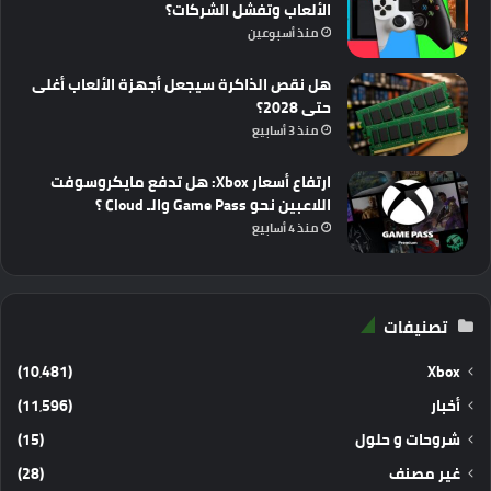
الألعاب وتفشل الشركات؟
منذ أسبوعين
هل نقص الذاكرة سيجعل أجهزة الألعاب أغلى
حتى 2028؟
منذ 3 أسابيع
ارتفاع أسعار Xbox: هل تدفع مايكروسوفت
اللاعبين نحو Game Pass والـ Cloud ؟
منذ 4 أسابيع
تصنيفات
(10٬481)
Xbox
أخبار
(11٬596)
شروحات و حلول
(15)
غير مصنف
(28)