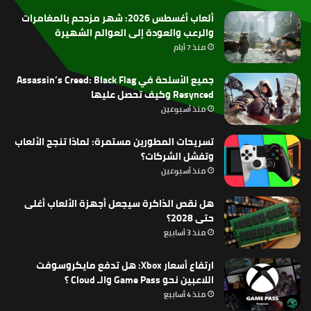
ألعاب أغسطس 2026: شهر مزدحم بالمغامرات
والرعب والعودة إلى العوالم الشهيرة
منذ 7 أيام
جميع الأسلحة في Assassin’s Creed: Black Flag
Resynced وكيف تحصل عليها
منذ أسبوعين
تسريحات المطورين مستمرة: لماذا تنجح الألعاب
وتفشل الشركات؟
منذ أسبوعين
هل نقص الذاكرة سيجعل أجهزة الألعاب أغلى
حتى 2028؟
منذ 3 أسابيع
ارتفاع أسعار Xbox: هل تدفع مايكروسوفت
اللاعبين نحو Game Pass والـ Cloud ؟
منذ 4 أسابيع