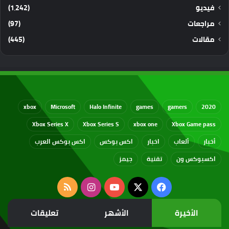
فيديو
(1٬242)
مراجعات
(97)
مقالات
(445)
xbox
Microsoft
Halo Infinite
games
gamers
2020
Xbox Series X
Xbox Series S
xbox one
Xbox Game pass
أخبار
ألعاب
اخبار
اكس بوكس
اكس بوكس العرب
اكسبوكس ون
تقنية
جيمز
‫X
فيسبوك
‫YouTube
انستقرام
ملخص
الموقع
الأخيرة
الأشهر
تعليقات
RSS