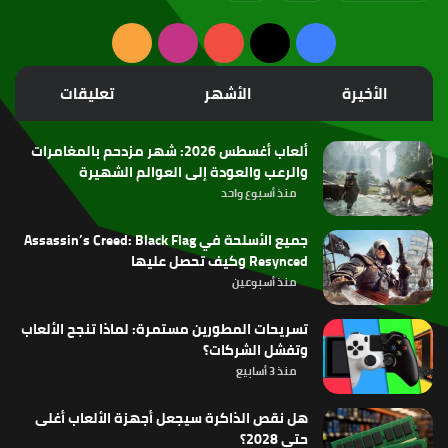
‫X
فيسبوك
‫YouTube
انستقرام
ملخص
الموقع
الأخيرة
الأشهر
تعليقات
RSS
ألعاب أغسطس 2026: شهر مزدحم بالمغامرات
والرعب والعودة إلى العوالم الشهيرة
منذ أسبوع واحد
جميع الأسلحة في Assassin’s Creed: Black Flag
Resynced وكيف تحصل عليها
منذ أسبوعين
تسريحات المطورين مستمرة: لماذا تنجح الألعاب
وتفشل الشركات؟
منذ 3 أسابيع
هل نقص الذاكرة سيجعل أجهزة الألعاب أغلى
حتى 2028؟