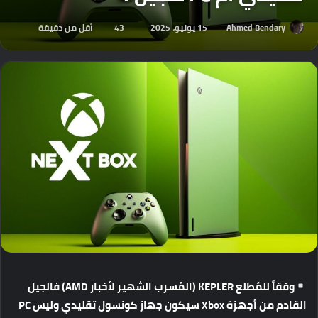
Ahmed Bendary
15 يونيو، 2025
43
أقل من دقيقة
وفقاً
للمُطلع
KEPLER (
المُسرب
الشهير
لأخبار
AMD)
فالجيل
القادم
من
أجهزة
Xbox
سيكون
جهاز
كونسول
تقليدي
وليس
PC