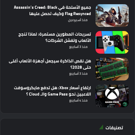
جميع الأسلحة في Assassin’s Creed: Black
Flag Resynced وكيف تحصل عليها
منذ أسبوعين
تسريحات المطورين مستمرة: لماذا تنجح
الألعاب وتفشل الشركات؟
منذ 3 أسابيع
هل نقص الذاكرة سيجعل أجهزة الألعاب أغلى
حتى 2028؟
منذ 3 أسابيع
ارتفاع أسعار Xbox: هل تدفع مايكروسوفت
اللاعبين نحو Game Pass والـ Cloud ؟
منذ 4 أسابيع
تصنيفات