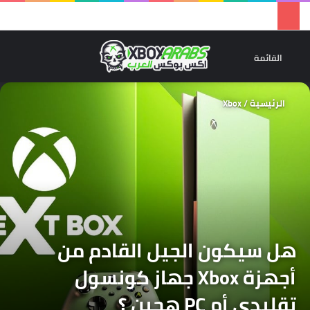
تسجيل 
ال
القائمة
الرئيسية
/
Xbox
هل سيكون الجيل القادم من
أجهزة Xbox جهاز كونسول
تقليدي أم PC هجين ؟