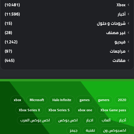
(10٬481)
Xbox
أخبار
(11٬596)
شروحات و حلول
(15)
غير مصنف
(28)
فيديو
(1٬242)
مراجعات
(97)
مقالات
(445)
xbox
Microsoft
Halo Infinite
games
gamers
2020
Xbox Series X
Xbox Series S
xbox one
Xbox Game pass
أخبار
ألعاب
اخبار
اكس بوكس
اكس بوكس العرب
اكسبوكس ون
تقنية
جيمز