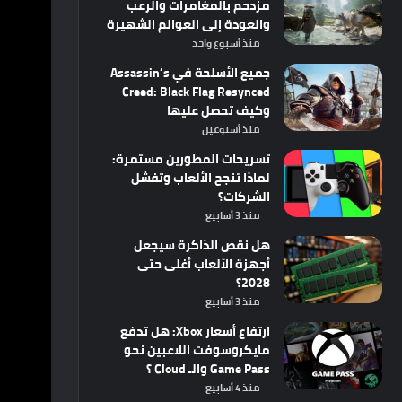
مزدحم بالمغامرات والرعب
والعودة إلى العوالم الشهيرة
منذ أسبوع واحد
جميع الأسلحة في Assassin’s
Creed: Black Flag Resynced
وكيف تحصل عليها
منذ أسبوعين
تسريحات المطورين مستمرة:
لماذا تنجح الألعاب وتفشل
الشركات؟
منذ 3 أسابيع
هل نقص الذاكرة سيجعل
أجهزة الألعاب أغلى حتى
2028؟
منذ 3 أسابيع
ارتفاع أسعار Xbox: هل تدفع
مايكروسوفت اللاعبين نحو
Game Pass والـ Cloud ؟
منذ 4 أسابيع