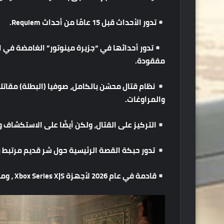
تدور
الأحداث
قبل
15
عامًا
من
أحداث
Requiem.
تدور
أحداثها
في
“
جزيرة
مينوتور
”
الغامضة
في
ا
مفقودة
.
نظام
قتال
محسّن
بالكامل،
صوفيا
(
البطلة
)
مقاتل
والمراوغات
.
التركيز
على
القتال،
ولكن
أيضًا
على
الاستكشاف
و
تدور
حبكة
القصة
الرئيسية
حول
شر
قديم
مرتبط
ب
قادمة
في
عام
2026
لأجهزة
Xbox Series X|S
،
ومت