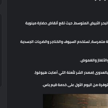
لبحر
الأبيض
المتوسط،
حيث
تقع
أنقاض
حضارة
مينوية
ة
متمرسة،
تستخدم
السيوف
والخناجر
والضربات
الجسدية
الألغاز
والغموض
.
العدوى
(
مصدر
الشر
للّعنة
التي
أصابت
هيوغو
).
وفرة
من
اليوم
الأول
على
خدمة
قيم
باس
.