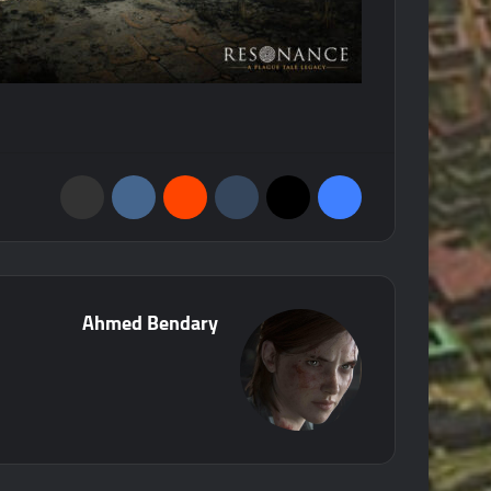
فيسبوك
‫X
‏Tumblr
‏Reddit
‏VKontakte
مشاركة عبر البريد
Ahmed Bendary