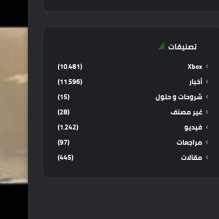
تصنيفات
(10٬481)
Xbox
أخبار
(11٬596)
شروحات و حلول
(15)
غير مصنف
(28)
فيديو
(1٬242)
مراجعات
(97)
مقالات
(445)