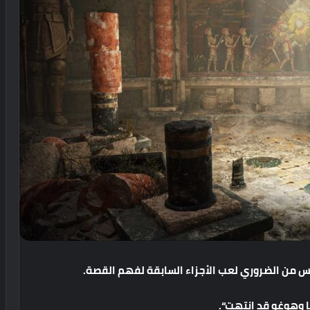
س
من
الضروري
لعب
الأجزاء
السابقة
لفهم
القصة
.
وهوغو
قد
انتهت
“.