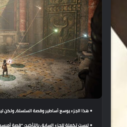
هذا
الجزء
يوسع
أساطير
وقصة
السلسلة،
ولكن
لي
ليست
تكملة
للجزء
السابق
بالتأكيد
: “
قصة
أميسيا