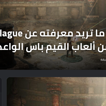
في نقاط سريعة ك
يقة