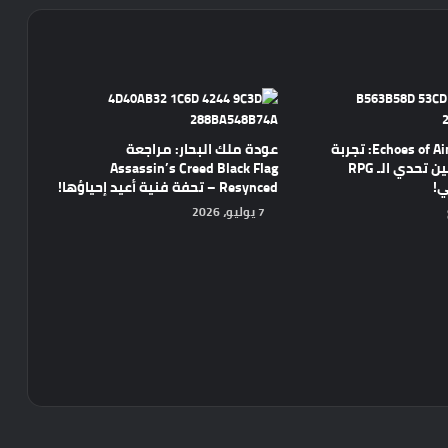
مراجعة Echoes of Aincrad: تجربة
عودة ملك البحار: مراجعة
واعدة تجمع بين تحدي الـ RPG
Assassin’s Creed Black Flag
ي!
Resynced – تحفة فنية أعيد إحياؤها!
7 يوليو، 2026