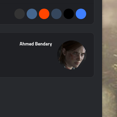
فيسبوك
‫X
‏Tumblr
‏Reddit
‏VKontakte
مشاركة عبر البريد
Ahmed Bendary