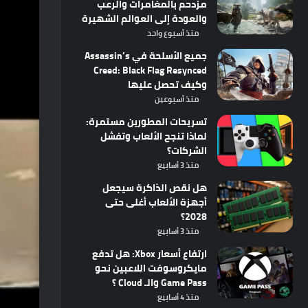
مزدحم بالمغامرات والرعب
والعودة إلى العوالم الشهيرة
منذ أسبوع واحد
جميع الأسلحة في Assassin’s
Creed: Black Flag Resynced
وكيف تحصل عليها
منذ أسبوعين
تسريحات المطورين مستمرة:
لماذا تنجح الألعاب وتفشل
الشركات؟
منذ 3 أسابيع
هل نقص الذاكرة سيجعل
أجهزة الألعاب أغلى حتى
2028؟
منذ 3 أسابيع
ارتفاع أسعار Xbox: هل تدفع
مايكروسوفت اللاعبين نحو
Game Pass والـ Cloud ؟
منذ 4 أسابيع