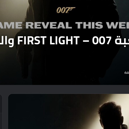
رسمياً : ا
قة