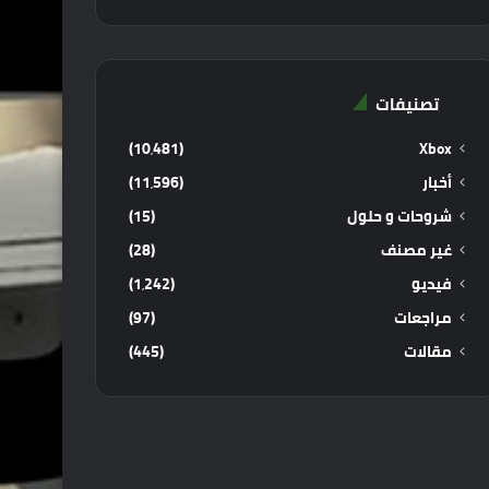
تصنيفات
(10٬481)
Xbox
أخبار
(11٬596)
شروحات و حلول
(15)
غير مصنف
(28)
فيديو
(1٬242)
مراجعات
(97)
مقالات
(445)