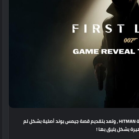
HITMAN
،
وتعد
بتقديم
قصة
جيمس
بوند
أصلية
بشكل
لم
يرة
بشكل
يليق
بها
!