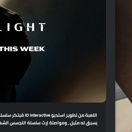
اللعبة
من
تطوير
استديو
IO Interactive
مُبتكر
سلسلة
يسبق
له
مثيل
،
ومواصلة
إرث
سلسلة
التجسس
الشه