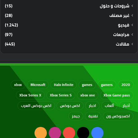
شروحات و حلول
(15)
غير مصنف
(28)
فيديو
(1٬242)
مراجعات
(97)
مقالات
(445)
xbox
Microsoft
Halo Infinite
games
gamers
2020
Xbox Series X
Xbox Series S
xbox one
Xbox Game pass
أخبار
ألعاب
اخبار
اكس بوكس
اكس بوكس العرب
اكسبوكس ون
تقنية
جيمز
‫X
فيسبوك
‫YouTube
انستقرام
ملخص