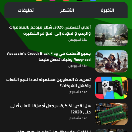
الموقع
الأخيرة
الأشهر
تعليقات
RSS
ألعاب أغسطس 2026: شهر مزدحم بالمغامرات
والرعب والعودة إلى العوالم الشهيرة
منذ أسبوعين
جميع الأسلحة في Assassin’s Creed: Black Flag
Resynced وكيف تحصل عليها
منذ أسبوعين
تسريحات المطورين مستمرة: لماذا تنجح الألعاب
وتفشل الشركات؟
منذ 3 أسابيع
هل نقص الذاكرة سيجعل أجهزة الألعاب أغلى
حتى 2028؟
منذ 4 أسابيع
ارتفاع أسعار Xbox: هل تدفع مايكروسوفت