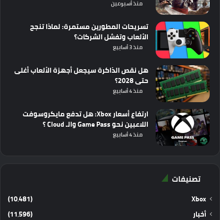
منذ أسبوعين
تسريحات المطورين مستمرة: لماذا تنجح
الألعاب وتفشل الشركات؟
منذ 3 أسابيع
هل نقص الذاكرة سيجعل أجهزة الألعاب أغلى
حتى 2028؟
منذ 4 أسابيع
ارتفاع أسعار Xbox: هل تدفع مايكروسوفت
اللاعبين نحو Game Pass والـ Cloud ؟
منذ 4 أسابيع
تصنيفات
(10٬481)
Xbox
أخبار
(11٬596)