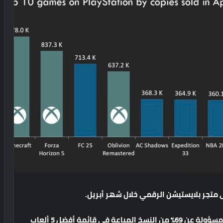
متجر
بلايستيشن
الرقمي
خلال
شهر
أبريل
.
مسؤولة
عن
69%
من
النسخ
المباعة
في
قائمة
أفضل
5
ألعاب