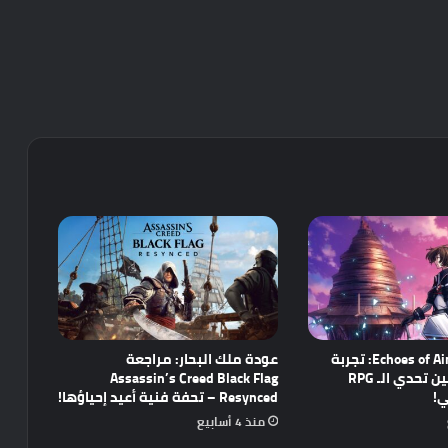
مراجعة Echoes of Aincrad: تجربة
عودة ملك البحار: مراجعة
واعدة تجمع بين تحدي الـ RPG
Assassin’s Creed Black Flag
ي!
Resynced – تحفة فنية أعيد إحياؤها!
منذ 4 أسابيع