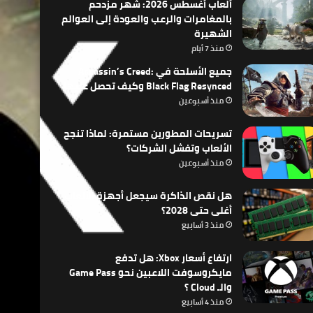
ألعاب أغسطس 2026: شهر مزدحم
بالمغامرات والرعب والعودة إلى العوالم
الشهيرة
منذ 7 أيام
جميع الأسلحة في Assassin’s Creed:
Black Flag Resynced وكيف تحصل عليها
منذ أسبوعين
تسريحات المطورين مستمرة: لماذا تنجح
الألعاب وتفشل الشركات؟
منذ أسبوعين
هل نقص الذاكرة سيجعل أجهزة الألعاب
أغلى حتى 2028؟
منذ 3 أسابيع
ارتفاع أسعار Xbox: هل تدفع
مايكروسوفت اللاعبين نحو Game Pass
والـ Cloud ؟
منذ 4 أسابيع