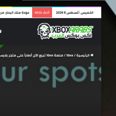
الخميس, أغسطس 6 2026
أخبار عاجلة
مراجعة Lego Batman: Legacy of the Dark Knight | أفضل ألعاب الليجو… وأجمل رسالة حب لشخصية باتمان!
الرئيسية
/
Xbox
/
منصة Xbox تبيع الآن ألعاباً على متجر بلايستيشن الرقمي أكثر مما تبيعه ألعاب سوني نفسها !