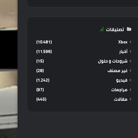
تصنيفات
(10٬481)
Xbox
أخبار
(11٬596)
شروحات و حلول
(15)
غير مصنف
(28)
فيديو
(1٬242)
مراجعات
(97)
مقالات
(445)