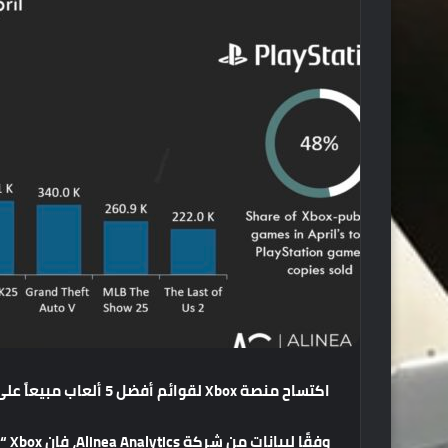
اكتساح
منصة
Xbox
لقوائم
أفضل
5
ألعاب
مبيعاً
على
وفقًا
لبيانات
من
شركة
Alinea Analytics
،
فإن
Xbox “