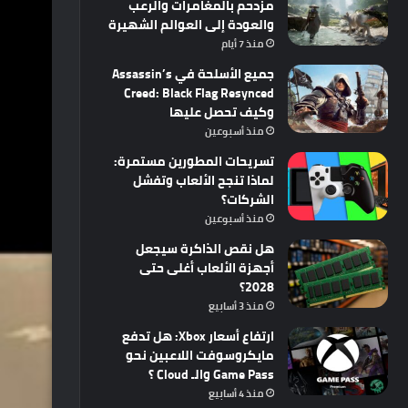
مزدحم بالمغامرات والرعب
والعودة إلى العوالم الشهيرة
منذ 7 أيام
جميع الأسلحة في Assassin’s
Creed: Black Flag Resynced
وكيف تحصل عليها
منذ أسبوعين
تسريحات المطورين مستمرة:
لماذا تنجح الألعاب وتفشل
الشركات؟
منذ أسبوعين
هل نقص الذاكرة سيجعل
أجهزة الألعاب أغلى حتى
2028؟
منذ 3 أسابيع
ارتفاع أسعار Xbox: هل تدفع
مايكروسوفت اللاعبين نحو
Game Pass والـ Cloud ؟
منذ 4 أسابيع