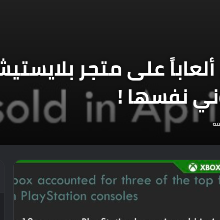
بيع الآن ألعاباً على متجر بلاي
ني نفسها !
قة