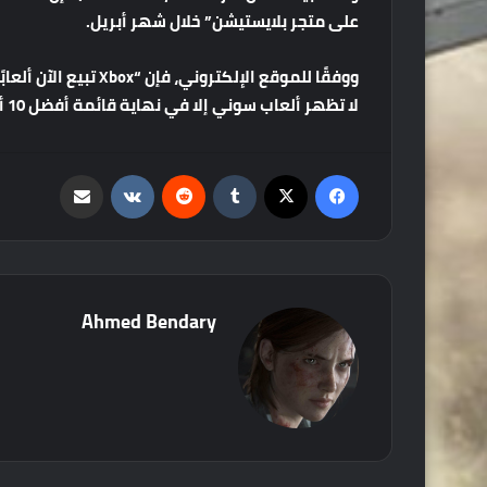
على
متجر
بلايستيشن
”
خلال
شهر
أبريل
.
ووفقًا
للموقع
الإلكتروني،
فإن
“Xbox
تبيع
الآن
ألعابً
لا
تظهر
ألعاب
سوني
إلا
في
نهاية
قائمة
أفضل
10
أ
فيسبوك
‫X
‏Tumblr
‏Reddit
‏VKontakte
مشاركة عبر البريد
Ahmed Bendary