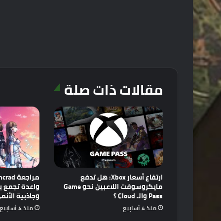
مقالات ذات صلة
ارتفاع أسعار Xbox: هل تدفع
مايكروسوفت اللاعبين نحو Game
Pass والـ Cloud ؟
وجاذبية الأنم
منذ 4 أسابيع
منذ 4 أسابيع