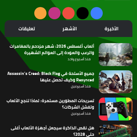
‫X
فيسبوك
‫YouTube
انستقرام
ملخص
الموقع
الأخيرة
الأشهر
تعليقات
RSS
ألعاب أغسطس 2026: شهر مزدحم بالمغامرات
والرعب والعودة إلى العوالم الشهيرة
منذ أسبوع واحد
جميع الأسلحة في Assassin’s Creed: Black Flag
Resynced وكيف تحصل عليها
منذ أسبوعين
تسريحات المطورين مستمرة: لماذا تنجح الألعاب
وتفشل الشركات؟
منذ أسبوعين
هل نقص الذاكرة سيجعل أجهزة الألعاب أغلى
حتى 2028؟