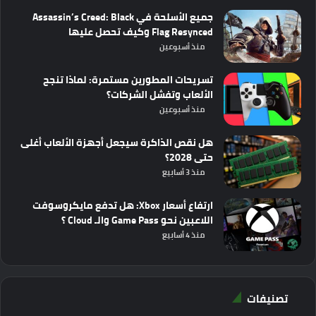
جميع الأسلحة في Assassin’s Creed: Black
Flag Resynced وكيف تحصل عليها
منذ أسبوعين
تسريحات المطورين مستمرة: لماذا تنجح
الألعاب وتفشل الشركات؟
منذ أسبوعين
هل نقص الذاكرة سيجعل أجهزة الألعاب أغلى
حتى 2028؟
منذ 3 أسابيع
ارتفاع أسعار Xbox: هل تدفع مايكروسوفت
اللاعبين نحو Game Pass والـ Cloud ؟
منذ 4 أسابيع
تصنيفات