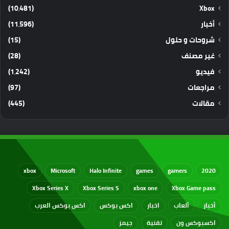
(10٬481)
Xbox
أخبار
(11٬596)
شروحات و حلول
(15)
غير مصنف
(28)
فيديو
(1٬242)
مراجعات
(97)
مقالات
(445)
xbox
Microsoft
Halo Infinite
games
gamers
2020
Xbox Series X
Xbox Series S
xbox one
Xbox Game pass
أخبار
ألعاب
اخبار
اكس بوكس
اكس بوكس العرب
اكسبوكس ون
تقنية
جيمز