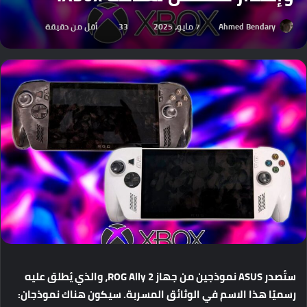
Ahmed Bendary
7 مايو، 2025
33
أقل من دقيقة
ستُصدر
ASUS
نموذجين
من
جهاز
ROG Ally 2
،
والذي
يُطلق
عليه
رسميًا
هذا
الاسم
في
الوثائق
المسربة
.
سيكون
هناك
نموذجان
: