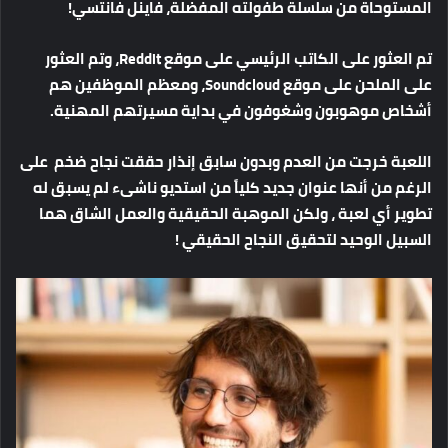
المستوحاة
من
سلسلة
طفولته
المفضلة،
فاينل
فانتسي
!
تم
العثور
على
الكاتب
الرئيسي
على
موقع
Reddit
،
وتم
العثور
على
الملحن
على
موقع
Soundcloud
،
ومعظم
الموظفين
هم
أشخاص
موهوبون
وشغوفون
في
بداية
مسيرتهم
المهنية
.
اللعبة
خرجت
من
العدم
وبدون
سابق
إنذار
حققت
نجاح
ضخم
على
الرغم
من
أنها
عنوان
جديد
كلياً
من
استديو
ناشىء
لم
يسبق
له
تطوير
أي
لعبة
،
ولكن
الموهبة
الحقيقية
والعمل
الشاق
هما
السبيل
الوحيد
لتحقيق
النجاح
الحقيقي
!