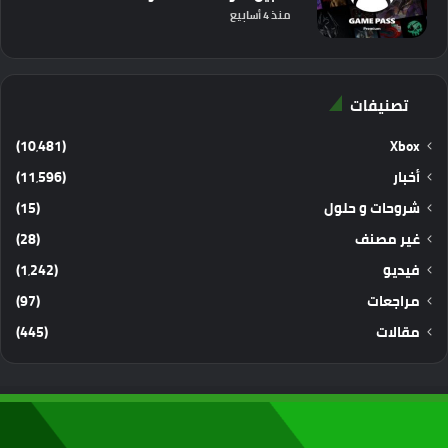
منذ 4 أسابيع
تصنيفات
(10٬481)
Xbox
أخبار
(11٬596)
شروحات و حلول
(15)
غير مصنف
(28)
فيديو
(1٬242)
مراجعات
(97)
مقالات
(445)