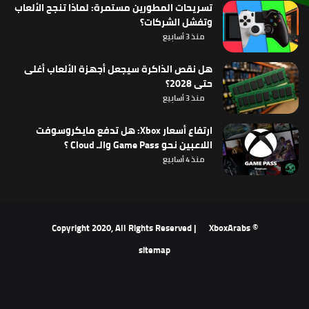
تسريحات المطورين مستمرة: لماذا تنجح الألعاب
وتفشل الشركات؟
منذ 3 أسابيع
هل نقص الذاكرة سيجعل أجهزة الألعاب أغلى
حتى 2028؟
منذ 3 أسابيع
ارتفاع أسعار Xbox: هل تدفع مايكروسوفت
اللاعبين نحو Game Pass والـ Cloud ؟
منذ 4 أسابيع
XboxArabs
© Copyright 2020, All Rights Reserved |
sitemap
‫X
فيسبوك
‫YouTube
انستقرام
ملخص