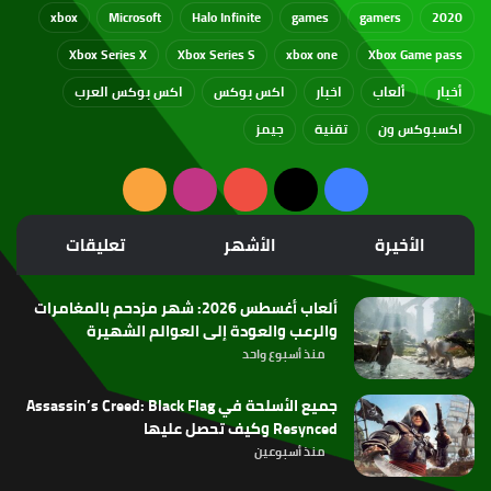
xbox
Microsoft
Halo Infinite
games
gamers
2020
Xbox Series X
Xbox Series S
xbox one
Xbox Game pass
أخبار
ألعاب
اخبار
اكس بوكس
اكس بوكس العرب
اكسبوكس ون
تقنية
جيمز
‫X
فيسبوك
‫YouTube
انستقرام
ملخص
الموقع
الأخيرة
الأشهر
تعليقات
RSS
ألعاب أغسطس 2026: شهر مزدحم بالمغامرات
والرعب والعودة إلى العوالم الشهيرة
منذ أسبوع واحد
جميع الأسلحة في Assassin’s Creed: Black Flag
Resynced وكيف تحصل عليها
منذ أسبوعين