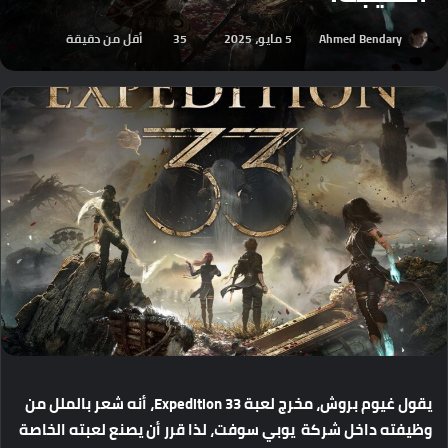
Ahmed Bendary
5 مايو، 2025
35
أقل من دقيقة
يقول
غيوم
بروش،
مخرج
لعبة
Expedition 33
،
أنه
شعر
بالملل
من
وظيفته داخل شركة
يوبي
سوفت،
لذا
قرر
أن
يصنع
لعبته
الخاصة