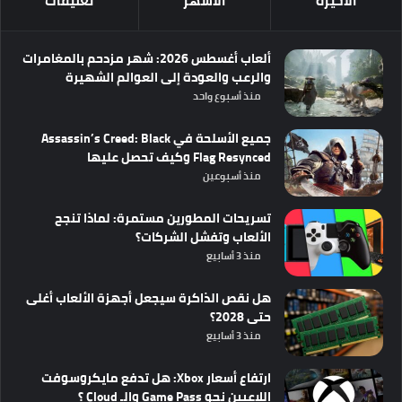
الأخيرة
الأشهر
تعليقات
ألعاب أغسطس 2026: شهر مزدحم بالمغامرات
والرعب والعودة إلى العوالم الشهيرة
منذ أسبوع واحد
جميع الأسلحة في Assassin’s Creed: Black
Flag Resynced وكيف تحصل عليها
منذ أسبوعين
تسريحات المطورين مستمرة: لماذا تنجح
الألعاب وتفشل الشركات؟
منذ 3 أسابيع
هل نقص الذاكرة سيجعل أجهزة الألعاب أغلى
حتى 2028؟
منذ 3 أسابيع
ارتفاع أسعار Xbox: هل تدفع مايكروسوفت
اللاعبين نحو Game Pass والـ Cloud ؟