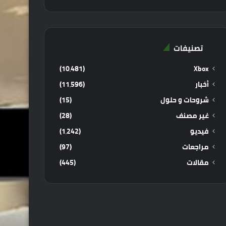
تصنيفات
(10٬481)
Xbox
أخبار
(11٬596)
شروحات و حلول
(15)
غير مصنف
(28)
فيديو
(1٬242)
مراجعات
(97)
مقالات
(445)