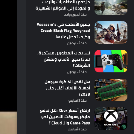
مزدحم بالمغامرات والرعب
والعودة إلى العوالم الشهيرة
منذ أسبوع واحد
جميع الأسلحة في Assassin’s
Creed: Black Flag Resynced
وكيف تحصل عليها
منذ أسبوعين
تسريحات المطورين مستمرة:
لماذا تنجح الألعاب وتفشل
الشركات؟
منذ أسبوعين
هل نقص الذاكرة سيجعل
أجهزة الألعاب أغلى حتى
2028؟
منذ 3 أسابيع
ارتفاع أسعار Xbox: هل تدفع
مايكروسوفت اللاعبين نحو
Game Pass والـ Cloud ؟
منذ 4 أسابيع