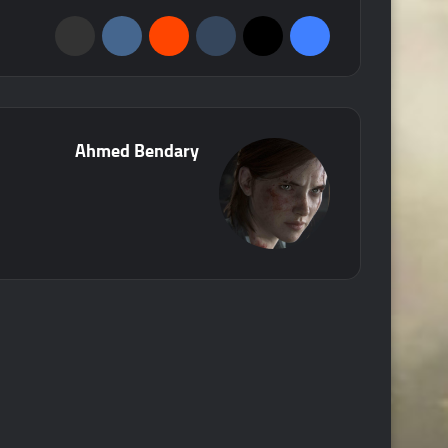
فيسبوك
‫X
‏Tumblr
‏Reddit
‏VKontakte
مشاركة عبر البريد
Ahmed Bendary