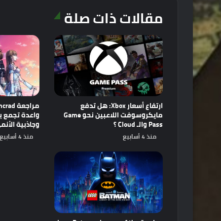
مقالات ذات صلة
ارتفاع أسعار Xbox: هل تدفع
مايكروسوفت اللاعبين نحو Game
Pass والـ Cloud ؟
وجاذبية الأنم
منذ 4 أسابيع
منذ 4 أسابيع