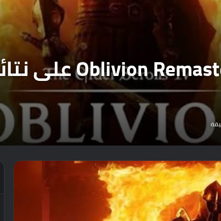
عاجل : ظهور لعبة aster
يقة