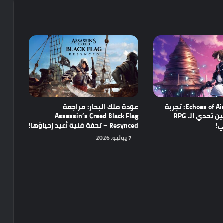
مراجعة Echoes of Aincrad: تجربة
عودة ملك البحار: مراجعة
واعدة تجمع بين تحدي الـ RPG
Assassin’s Creed Black Flag
ي!
Resynced – تحفة فنية أعيد إحياؤها!
7 يوليو، 2026