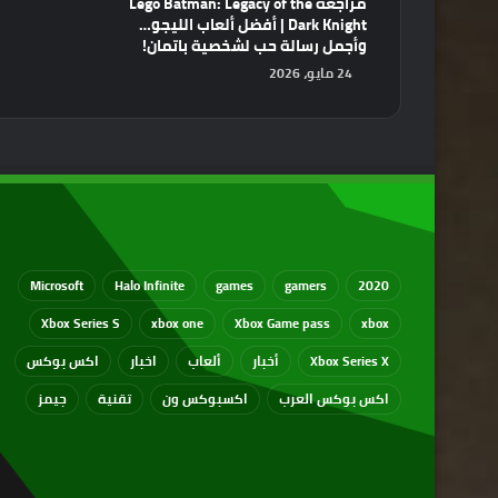
مراجعة Lego Batman: Legacy of the
Dark Knight | أفضل ألعاب الليجو…
وأجمل رسالة حب لشخصية باتمان!
24 مايو، 2026
Microsoft
Halo Infinite
games
gamers
2020
Xbox Series S
xbox one
Xbox Game pass
xbox
Xbox Series X
أخبار
ألعاب
اخبار
اكس بوكس
اكس بوكس العرب
اكسبوكس ون
تقنية
جيمز