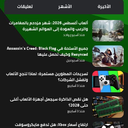
الموقع
الأخيرة
الأشهر
تعليقات
RSS
ألعاب أغسطس 2026: شهر مزدحم بالمغامرات
والرعب والعودة إلى العوالم الشهيرة
منذ أسبوع واحد
جميع الأسلحة في Assassin’s Creed: Black Flag
Resynced وكيف تحصل عليها
منذ أسبوعين
تسريحات المطورين مستمرة: لماذا تنجح الألعاب
وتفشل الشركات؟
منذ 3 أسابيع
هل نقص الذاكرة سيجعل أجهزة الألعاب أغلى
حتى 2028؟
منذ 3 أسابيع
ارتفاع أسعار Xbox: هل تدفع مايكروسوفت