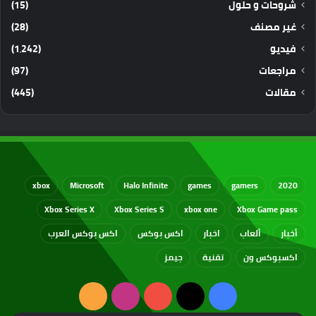
شروحات و حلول
(15)
غير مصنف
(28)
فيديو
(1٬242)
مراجعات
(97)
مقالات
(445)
xbox
Microsoft
Halo Infinite
games
gamers
2020
Xbox Series X
Xbox Series S
xbox one
Xbox Game pass
أخبار
ألعاب
اخبار
اكس بوكس
اكس بوكس العرب
اكسبوكس ون
تقنية
جيمز
‫X
فيسبوك
‫YouTube
انستقرام
ملخص