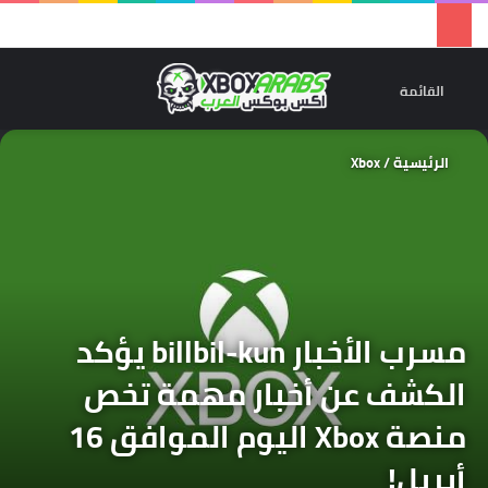
تسجيل 
ال
القائمة
الرئيسية
/
Xbox
مسرب الأخبار billbil-kun يؤكد
الكشف عن أخبار مهمة تخص
منصة Xbox اليوم الموافق 16
أبريل!