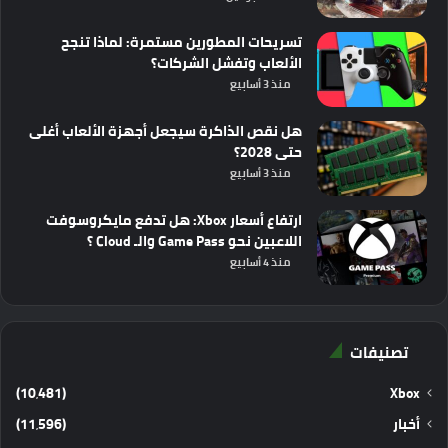
تسريحات المطورين مستمرة: لماذا تنجح
الألعاب وتفشل الشركات؟
منذ 3 أسابيع
هل نقص الذاكرة سيجعل أجهزة الألعاب أغلى
حتى 2028؟
منذ 3 أسابيع
ارتفاع أسعار Xbox: هل تدفع مايكروسوفت
اللاعبين نحو Game Pass والـ Cloud ؟
منذ 4 أسابيع
تصنيفات
(10٬481)
Xbox
أخبار
(11٬596)