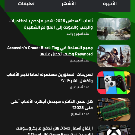
الموقع
الأخيرة
الأشهر
تعليقات
RSS
ألعاب أغسطس 2026: شهر مزدحم بالمغامرات
والرعب والعودة إلى العوالم الشهيرة
منذ أسبوع واحد
جميع الأسلحة في Assassin’s Creed: Black Flag
Resynced وكيف تحصل عليها
منذ أسبوعين
تسريحات المطورين مستمرة: لماذا تنجح الألعاب
وتفشل الشركات؟
منذ أسبوعين
هل نقص الذاكرة سيجعل أجهزة الألعاب أغلى
حتى 2028؟
منذ 3 أسابيع
ارتفاع أسعار Xbox: هل تدفع مايكروسوفت
اللاعبين نحو Game Pass والـ Cloud ؟