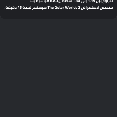
تتراوح
بين
1.15
إلى
1.30
ساعة
،
يتبعه
مباشرة
بث
مخصص
لاستعراض
The Outer Worlds 2
سيستمر
لمدة
45
دقيقة
.