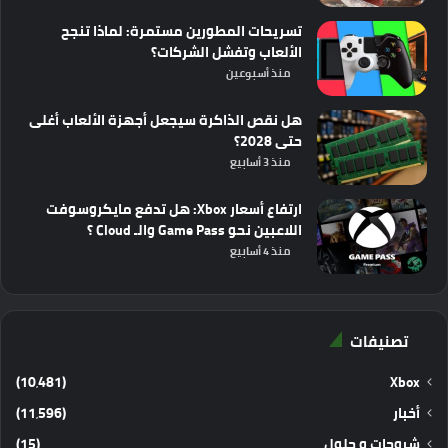
تسريحات المطورين مستمرة: لماذا تنجح
الألعاب وتفشل الشركات؟
منذ أسبوعين
هل نقص الذاكرة سيجعل أجهزة الألعاب أغلى
حتى 2028؟
منذ 3 أسابيع
ارتفاع أسعار Xbox: هل تدفع مايكروسوفت
اللاعبين نحو Game Pass والـ Cloud ؟
منذ 4 أسابيع
تصنيفات
(10٬481)
Xbox
أخبار
(11٬596)
شروحات و حلول
(15)