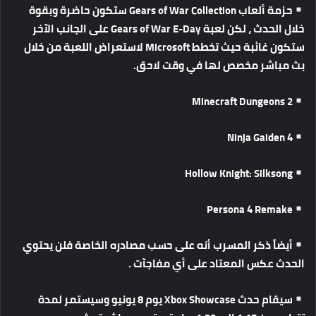
حزمة
ألعاب
Gears of War Collection
ستكون
حاضرة
وبقوة
خلال
الحدث
،
لكن
لعبة
Gears of War E-Day
على
الجانب
الآخر
ستكون
غائبة
حيث
تخطط
Microsoft
لاستعراض
اللعبة
من
خلال
بث
مباشر
مخصص
لها
في
وقت
لاحق
.
Minecraft Dungeons 2
Ninja Gaiden 4
Hollow Knight: Silksong
Persona 4 Remake
أيضاً
ذكر
المسرب
أنه
على
حسب
مصادره
الخاصة
فلن
يحتوي
الحدث
عكس
المعتاد
على
أي
مفاجآت
.
سيقام
حدث
Xbox Showcase
يوم
8
يونيو
وسيستمر
لمدة