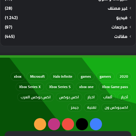
غير مصنف
(28)
فيديو
(1٬242)
مراجعات
(97)
مقالات
(445)
xbox
Microsoft
Halo Infinite
games
gamers
2020
Xbox Series X
Xbox Series S
xbox one
Xbox Game pass
أخبار
ألعاب
اخبار
اكس بوكس
اكس بوكس العرب
اكسبوكس ون
تقنية
جيمز
‫X
فيسبوك
‫YouTube
انستقرام
ملخص