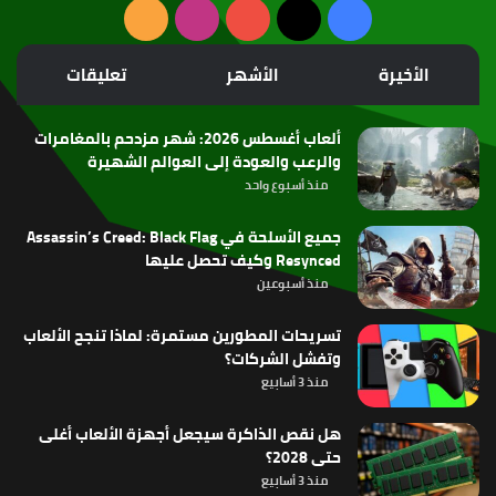
‫X
فيسبوك
‫YouTube
انستقرام
ملخص
الموقع
الأخيرة
الأشهر
تعليقات
RSS
ألعاب أغسطس 2026: شهر مزدحم بالمغامرات
والرعب والعودة إلى العوالم الشهيرة
منذ أسبوع واحد
جميع الأسلحة في Assassin’s Creed: Black Flag
Resynced وكيف تحصل عليها
منذ أسبوعين
تسريحات المطورين مستمرة: لماذا تنجح الألعاب
وتفشل الشركات؟
منذ 3 أسابيع
هل نقص الذاكرة سيجعل أجهزة الألعاب أغلى
حتى 2028؟
منذ 3 أسابيع