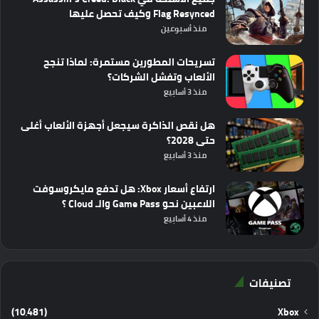
Flag Resynced وكيف تحصل عليها
منذ أسبوعين
تسريحات المطورين مستمرة: لماذا تنجح
الألعاب وتفشل الشركات؟
منذ 3 أسابيع
هل نقص الذاكرة سيجعل أجهزة الألعاب أغلى
حتى 2028؟
منذ 3 أسابيع
ارتفاع أسعار Xbox: هل تدفع مايكروسوفت
اللاعبين نحو Game Pass والـ Cloud ؟
منذ 4 أسابيع
تصنيفات
(10٬481)
Xbox