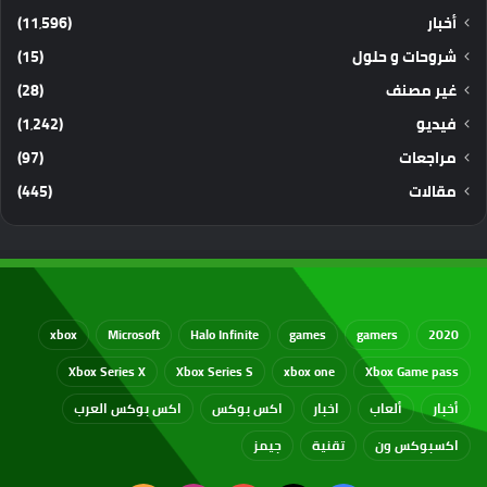
أخبار
(11٬596)
شروحات و حلول
(15)
غير مصنف
(28)
فيديو
(1٬242)
مراجعات
(97)
مقالات
(445)
xbox
Microsoft
Halo Infinite
games
gamers
2020
Xbox Series X
Xbox Series S
xbox one
Xbox Game pass
أخبار
ألعاب
اخبار
اكس بوكس
اكس بوكس العرب
اكسبوكس ون
تقنية
جيمز