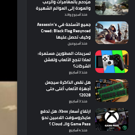
مزدحم بالمغامرات والرعب
والعودة إلى العوالم الشهيرة
منذ أسبوع واحد
جميع الأسلحة في Assassin’s
Creed: Black Flag Resynced
وكيف تحصل عليها
منذ أسبوعين
تسريحات المطورين مستمرة:
لماذا تنجح الألعاب وتفشل
الشركات؟
منذ 3 أسابيع
هل نقص الذاكرة سيجعل
أجهزة الألعاب أغلى حتى
2028؟
منذ 3 أسابيع
ارتفاع أسعار Xbox: هل تدفع
مايكروسوفت اللاعبين نحو
Game Pass والـ Cloud ؟
منذ 4 أسابيع