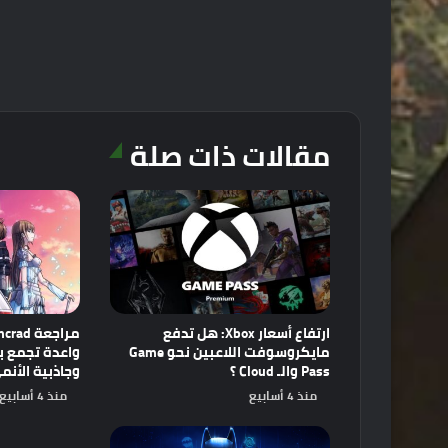
مقالات ذات صلة
ارتفاع أسعار Xbox: هل تدفع
مايكروسوفت اللاعبين نحو Game
Pass والـ Cloud ؟
وجاذبية الأنم
منذ 4 أسابيع
منذ 4 أسابيع