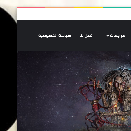
‫X
فيسبوك
‫YouTube
انستقرام
ملخص الموقع RSS
تسجيل الدخو
الوضع المظلم
مراجعات
اتصل بنا
سياسة الخصوصية