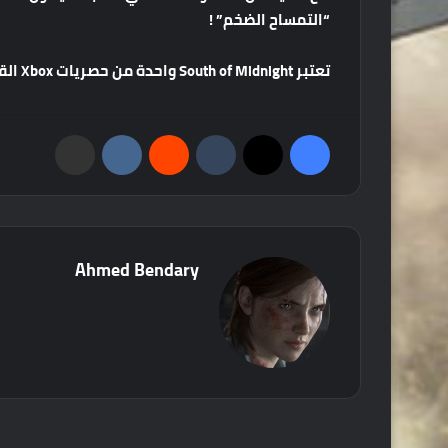
“
التمساح
الضخم
” !
تعتبر
South of Midnight
واحدة
من
حصريات
Xbox
الق
فيسبوك
‫X
‏Tumblr
‏Reddit
‏VKontakte
مشاركة عبر البريد
Ahmed Bendary