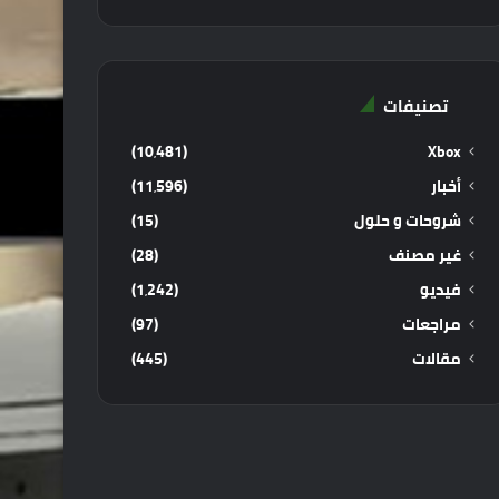
تصنيفات
(10٬481)
Xbox
أخبار
(11٬596)
شروحات و حلول
(15)
غير مصنف
(28)
فيديو
(1٬242)
مراجعات
(97)
مقالات
(445)