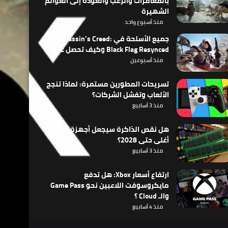
بالمغامرات والرعب والعودة إلى العوالم
الشهيرة
منذ أسبوع واحد
جميع الأسلحة في Assassin’s Creed:
Black Flag Resynced وكيف تحصل عليها
منذ أسبوعين
تسريحات المطورين مستمرة: لماذا تنجح
الألعاب وتفشل الشركات؟
منذ 3 أسابيع
هل نقص الذاكرة سيجعل أجهزة الألعاب
أغلى حتى 2028؟
منذ 3 أسابيع
ارتفاع أسعار Xbox: هل تدفع
مايكروسوفت اللاعبين نحو Game Pass
والـ Cloud ؟
منذ 4 أسابيع