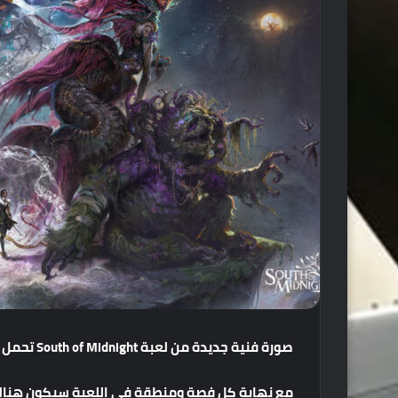
صورة
فنية
جديدة
من
لعبة
South of Midnight
تحمل
مع
نهاية
كل
فصة
ومنطقة
في
اللعبة
سيكون
هنا