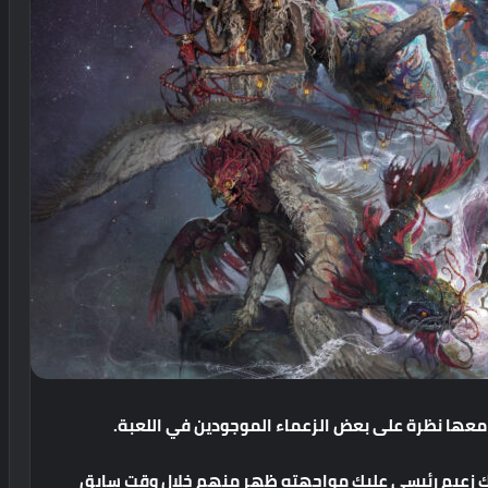
معها
نظرة
على
بعض
الزعماء
الموجودين
في
اللعبة
.
ك
زعيم
رئيسي
عليك
مواجهته
ظهر
منهم
خلال
وقت
سابق