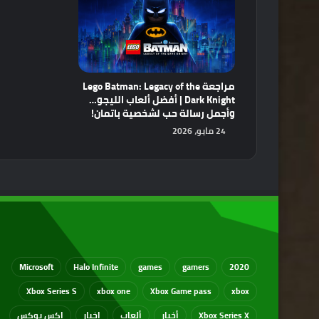
مراجعة Lego Batman: Legacy of the
Dark Knight | أفضل ألعاب الليجو…
وأجمل رسالة حب لشخصية باتمان!
24 مايو، 2026
Microsoft
Halo Infinite
games
gamers
2020
Xbox Series S
xbox one
Xbox Game pass
xbox
Xbox Series X
أخبار
ألعاب
اخبار
اكس بوكس