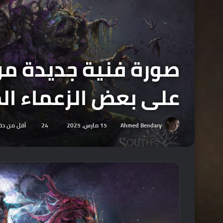
على بعض الزعماء ال
Ahmed Bendary
15 مارس، 2025
24
أقل من دق