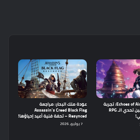
مراجعة Echoes of Aincrad: تجربة
عودة ملك البحار: مراجعة
واعدة تجمع بين تحدي الـ RPG
Assassin’s Creed Black Flag
ي!
Resynced – تحفة فنية أعيد إحياؤها!
7 يوليو، 2026