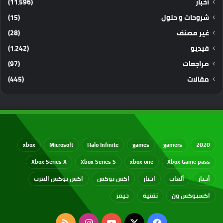
أخبار
(11٬596)
شروحات و حلول
(15)
غير مصنف
(28)
فيديو
(1٬242)
مراجعات
(97)
مقالات
(445)
xbox
Microsoft
Halo Infinite
games
gamers
2020
Xbox Series X
Xbox Series S
xbox one
Xbox Game pass
أخبار
ألعاب
اخبار
اكس بوكس
اكس بوكس العرب
اكسبوكس ون
تقنية
جيمز
‫X
فيسبوك
‫YouTube
انستقرام
ملخص