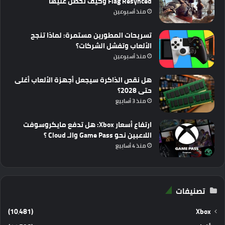
Flag Resynced وكيف تحصل عليها
منذ أسبوعين
تسريحات المطورين مستمرة: لماذا تنجح
الألعاب وتفشل الشركات؟
منذ أسبوعين
هل نقص الذاكرة سيجعل أجهزة الألعاب أغلى
حتى 2028؟
منذ 3 أسابيع
ارتفاع أسعار Xbox: هل تدفع مايكروسوفت
اللاعبين نحو Game Pass والـ Cloud ؟
منذ 4 أسابيع
تصنيفات
(10٬481)
Xbox