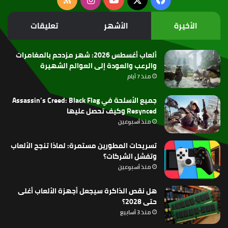
الموقع
الأخيرة
الأشهر
تعليقات
RSS
ألعاب أغسطس 2026: شهر مزدحم بالمغامرات
والرعب والعودة إلى العوالم الشهيرة
منذ 7 أيام
جميع الأسلحة في Assassin’s Creed: Black Flag
Resynced وكيف تحصل عليها
منذ أسبوعين
تسريحات المطورين مستمرة: لماذا تنجح الألعاب
وتفشل الشركات؟
منذ أسبوعين
هل نقص الذاكرة سيجعل أجهزة الألعاب أغلى
حتى 2028؟
منذ 3 أسابيع