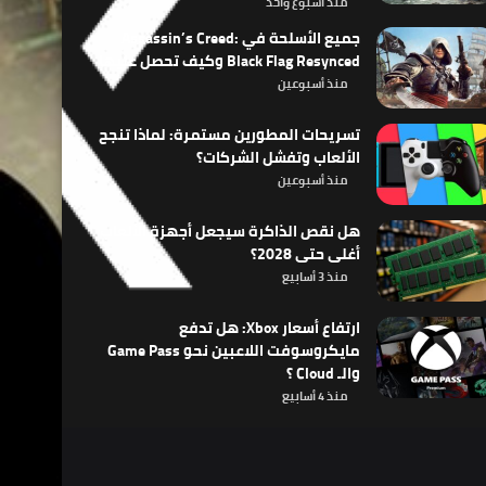
منذ أسبوع واحد
جميع الأسلحة في Assassin’s Creed:
Black Flag Resynced وكيف تحصل عليها
منذ أسبوعين
تسريحات المطورين مستمرة: لماذا تنجح
الألعاب وتفشل الشركات؟
منذ أسبوعين
هل نقص الذاكرة سيجعل أجهزة الألعاب
أغلى حتى 2028؟
منذ 3 أسابيع
ارتفاع أسعار Xbox: هل تدفع
مايكروسوفت اللاعبين نحو Game Pass
والـ Cloud ؟
منذ 4 أسابيع