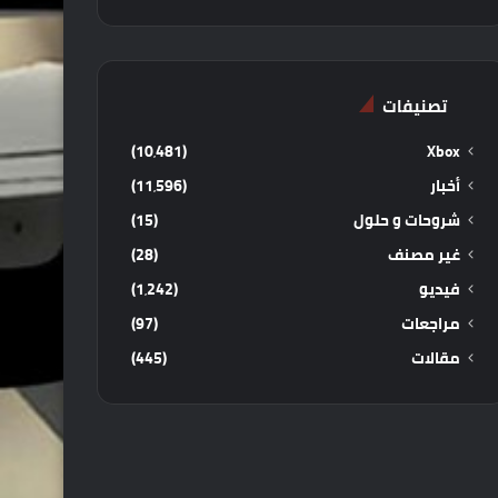
تصنيفات
(10٬481)
Xbox
أخبار
(11٬596)
شروحات و حلول
(15)
غير مصنف
(28)
فيديو
(1٬242)
مراجعات
(97)
مقالات
(445)