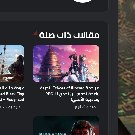
مقالات ذات صلة
مراجعة Echoes of Aincrad: تجربة
عودة ملك البح
واعدة تجمع بين تحدي الـ RPG
ed Black Flag
وجاذبية الأنمي!
Resynced – تحفة فنية أعيد إحياؤها!
منذ 4 أسابيع
7 يوليو، 2026