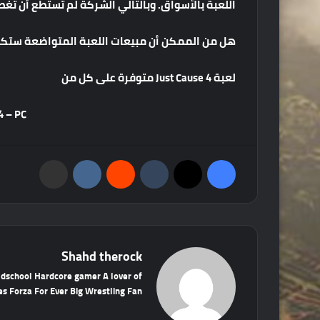
اللعبة بالأسواق. وبالتالي الشركة لم تستطع أن تغ
هل من الممكن أن مبيعات اللعبة المتواضعة ستكو
لعبة Just Cause 4 متوفرة على كل من
XBOXONE – PS4 – PC
فيسبوك
‫X
‏Tumblr
‏Reddit
‏VKontakte
مشاركة عبر البريد
Shahd therock
ldschool Hardcore gamer A lover of
s Forza For Ever Big Wrestling Fan