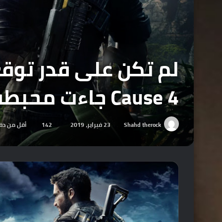
Cause 4 جاءت محبطة للآمال!
Shahd therock
23 فبراير، 2019
142
أقل من دق