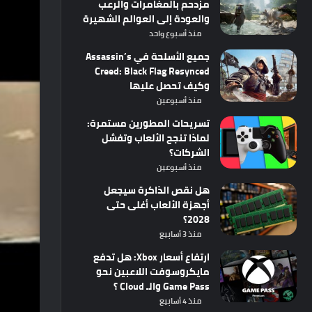
مزدحم بالمغامرات والرعب
والعودة إلى العوالم الشهيرة
منذ أسبوع واحد
جميع الأسلحة في Assassin’s
Creed: Black Flag Resynced
وكيف تحصل عليها
منذ أسبوعين
تسريحات المطورين مستمرة:
لماذا تنجح الألعاب وتفشل
الشركات؟
منذ أسبوعين
هل نقص الذاكرة سيجعل
أجهزة الألعاب أغلى حتى
2028؟
منذ 3 أسابيع
ارتفاع أسعار Xbox: هل تدفع
مايكروسوفت اللاعبين نحو
Game Pass والـ Cloud ؟
منذ 4 أسابيع