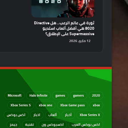
ثورة في عالم الرعب.. هل Directive
8020 هي أفضل ألعاب استديو
Supermassive على الإطلاق؟
12 مايو، 2026
Microsoft
Halo Infinite
games
gamers
2020
Xbox Series S
xbox one
Xbox Game pass
xbox
Xbox Series X
أخبار
ألعاب
اخبار
اكس بوكس
اكس بوكس العرب
اكسبوكس ون
تقنية
جيمز