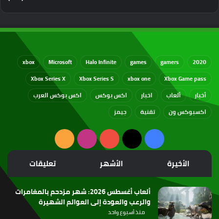
xbox
Microsoft
Halo Infinite
games
gamers
2020
Xbox Series X
Xbox Series S
xbox one
Xbox Game pass
أخبار
ألعاب
اخبار
اكس بوكس
اكس بوكس العرب
اكسبوكس ون
تقنية
جيمز
‫X
فيسبوك
‫YouTube
انستقرام
ملخص
الموقع
الأخيرة
الأشهر
تعليقات
RSS
ألعاب أغسطس 2026: شهر مزدحم بالمغامرات
والرعب والعودة إلى العوالم الشهيرة
منذ أسبوع واحد