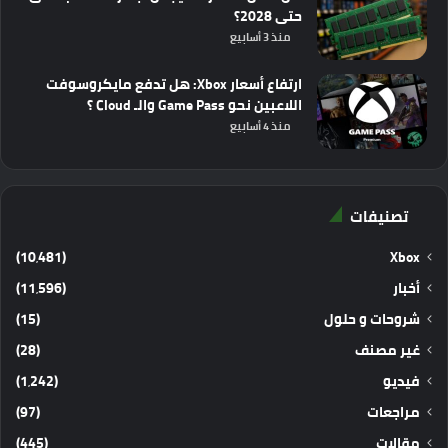
حتى 2028؟
منذ 3 أسابيع
ارتفاع أسعار Xbox: هل تدفع مايكروسوفت
اللاعبين نحو Game Pass والـ Cloud ؟
منذ 4 أسابيع
تصنيفات
(10٬481)
Xbox
أخبار
(11٬596)
شروحات و حلول
(15)
غير مصنف
(28)
فيديو
(1٬242)
مراجعات
(97)
مقالات
(445)