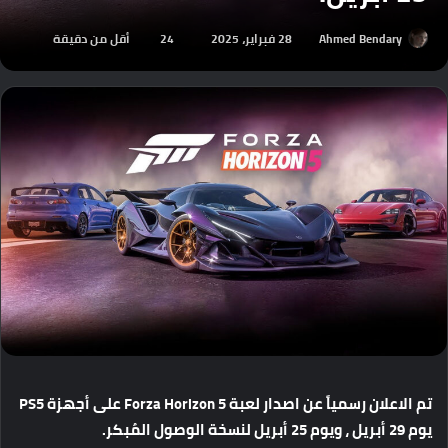
Ahmed Bendary
28 فبراير، 2025
24
أقل من دقيقة
تم
الاعلان
رسمياً
عن
اصدار
لعبة
Forza Horizon 5
على
أجهزة
PS5
يوم
29
أبريل
،
ويوم
25
أبريل
لنسخة
الوصول
المُبكر
.