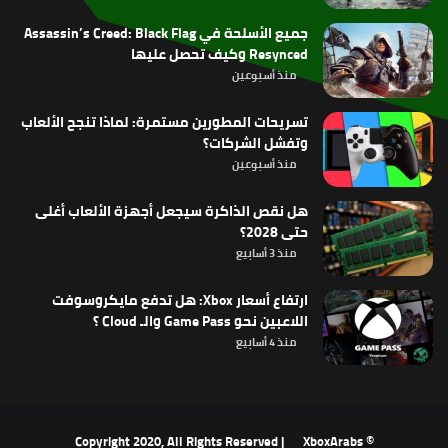
جميع الأسلحة في Assassin’s Creed: Black Flag
Resynced وكيف تحصل عليها
منذ أسبوعين
تسريحات المطورين مستمرة: لماذا تنجح الألعاب
وتفشل الشركات؟
منذ أسبوعين
هل نقص الذاكرة سيجعل أجهزة الألعاب أغلى
حتى 2028؟
منذ 3 أسابيع
ارتفاع أسعار Xbox: هل تدفع مايكروسوفت
اللاعبين نحو Game Pass والـ Cloud ؟
منذ 4 أسابيع
XboxArabs
© Copyright 2020, All Rights Reserved |