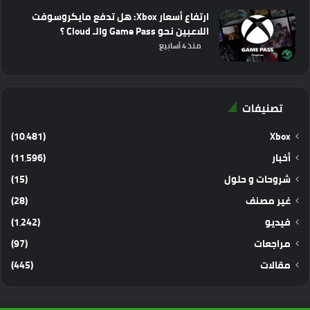
ارتفاع أسعار Xbox: هل تدفع مايكروسوفت
اللاعبين نحو Game Pass والـ Cloud ؟
منذ 4 أسابيع
تصنيفات
(10٬481)
Xbox
أخبار
(11٬596)
شروحات و حلول
(15)
غير مصنف
(28)
فيديو
(1٬242)
مراجعات
(97)
مقالات
(445)