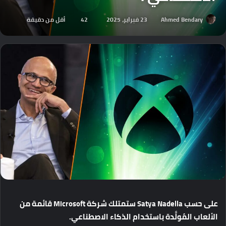
Ahmed Bendary
23 فبراير، 2025
42
أقل من دقيقة
على
حسب
Satya Nadella
ستمتلك
شركة
Microsoft
قائمة
من
الألعاب
المُولَّدة
باستخدام
الذكاء
الاصطناعي
.