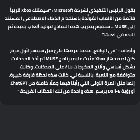
يقول
الرئيس
التنفيذي
لشركة
Microsoft: “
سيمتلك
Xbox
قريباً
قائمة
من
الألعاب
المُولّّدة
باستخدام
الذكاء
الاصطناعي
المستند
إلى
MUSE…
سنقوم
بتدريب
هذه
النماذج
لتوليد
ألعاب
جديدة
ثم
البدء
في
لعبها
“.
وأضاف
: “
في
الواقع،
عندما
عرضها
عليّ
فيل
سبنسر
لأول
مرة،
كان
لديه
جهاز
Xbox
مثبت
عليه
برنامج
MUSE
ثم
أخذ
المدخلات
بشكل
أساسي
وأنتج
المخرجات
بناءً
على
المدخلات
.
وكانت
متوافقة
مع
اللعبة
.
بالنسبة
لي،
كانت
هذه
لحظة
فارقة
كبيرة
.
إنها
مثل
المرة
الأولى
التي
رأينا
فيها
جملًا
كاملة
من
ChatGPT
،
أو
رؤية
Dall-E
يرسم
.
هذه
واحدة
من
تلك
اللحظات
الفريدة
.”