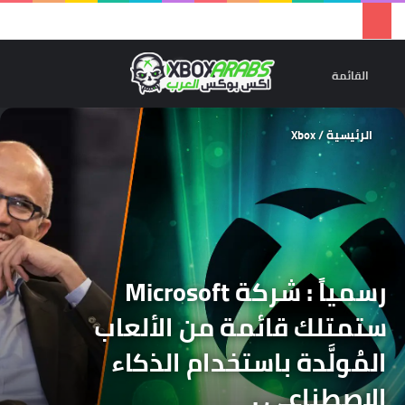
تسجيل 
ال
القائمة
الرئيسية
/
Xbox
رسمياً : شركة Microsoft
ستمتلك قائمة من الألعاب
المُولَّدة باستخدام الذكاء
الاصطناعي .