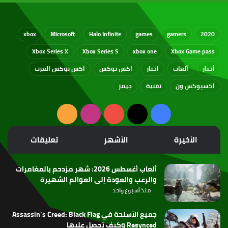
xbox
Microsoft
Halo Infinite
games
gamers
2020
Xbox Series X
Xbox Series S
xbox one
Xbox Game pass
أخبار
ألعاب
اخبار
اكس بوكس
اكس بوكس العرب
اكسبوكس ون
تقنية
جيمز
‫X
فيسبوك
‫YouTube
انستقرام
ملخص
الموقع
الأخيرة
الأشهر
تعليقات
RSS
ألعاب أغسطس 2026: شهر مزدحم بالمغامرات
والرعب والعودة إلى العوالم الشهيرة
منذ أسبوع واحد
جميع الأسلحة في Assassin’s Creed: Black Flag
Resynced وكيف تحصل عليها