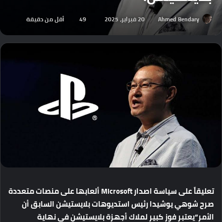
Ahmed Bendary
20 فبراير، 2025
49
أقل من دقيقة
تعليقاً
على
سياسة
اصدار
Microsoft
ألعابها
على
منصات
متعددة
صرح
شوهي
يوشيدا
رئيس
استديوهات
بلايستيشن
السابق
أن
الأمر
“
يعتبر
فوز
كبير
لملاك
أجهزة
بلايستيشن
في
نهاية