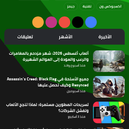
اكسبوكس ون
تقنية
جيمز
‫X
فيسبوك
‫YouTube
انستقرام
ملخص
الموقع
الأخيرة
الأشهر
تعليقات
RSS
ألعاب أغسطس 2026: شهر مزدحم بالمغامرات
والرعب والعودة إلى العوالم الشهيرة
منذ أسبوع واحد
جميع الأسلحة في Assassin’s Creed: Black Flag
Resynced وكيف تحصل عليها
منذ أسبوعين
تسريحات المطورين مستمرة: لماذا تنجح الألعاب
وتفشل الشركات؟
منذ 3 أسابيع