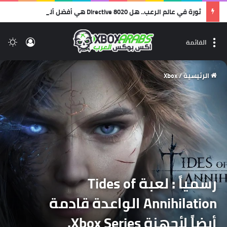
ثورة في عالم الرعب.. هل Directive 8020 هي أفضل ألعاب استديو Supermassive على الإطلاق؟
تسجيل 
ال
القائمة
الرئيسية
/
Xbox
رسمياً : لعبة Tides of
Annihilation الواعدة قادمة
أيضاً لأجهزة Xbox Series.