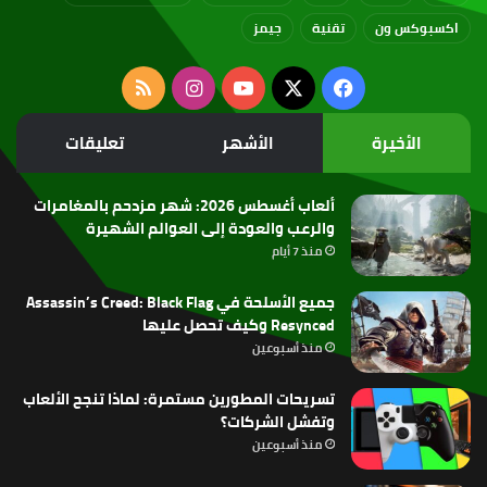
اكسبوكس ون
تقنية
جيمز
‫X
فيسبوك
‫YouTube
انستقرام
ملخص
الموقع
الأخيرة
الأشهر
تعليقات
RSS
ألعاب أغسطس 2026: شهر مزدحم بالمغامرات
والرعب والعودة إلى العوالم الشهيرة
منذ 7 أيام
جميع الأسلحة في Assassin’s Creed: Black Flag
Resynced وكيف تحصل عليها
منذ أسبوعين
تسريحات المطورين مستمرة: لماذا تنجح الألعاب
وتفشل الشركات؟
منذ أسبوعين