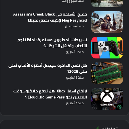
منذ أسبوع واحد
جميع الأسلحة في Assassin’s Creed: Black
Flag Resynced وكيف تحصل عليها
منذ أسبوعين
تسريحات المطورين مستمرة: لماذا تنجح
الألعاب وتفشل الشركات؟
منذ 3 أسابيع
هل نقص الذاكرة سيجعل أجهزة الألعاب أغلى
حتى 2028؟
منذ 3 أسابيع
ارتفاع أسعار Xbox: هل تدفع مايكروسوفت
اللاعبين نحو Game Pass والـ Cloud ؟
منذ 4 أسابيع