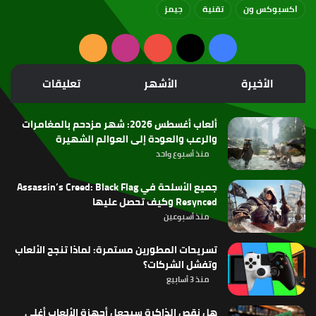
اكسبوكس ون
تقنية
جيمز
‫X
فيسبوك
‫YouTube
انستقرام
ملخص
الموقع
الأخيرة
الأشهر
تعليقات
RSS
ألعاب أغسطس 2026: شهر مزدحم بالمغامرات
والرعب والعودة إلى العوالم الشهيرة
منذ أسبوع واحد
جميع الأسلحة في Assassin’s Creed: Black Flag
Resynced وكيف تحصل عليها
منذ أسبوعين
تسريحات المطورين مستمرة: لماذا تنجح الألعاب
وتفشل الشركات؟
منذ 3 أسابيع
هل نقص الذاكرة سيجعل أجهزة الألعاب أغلى