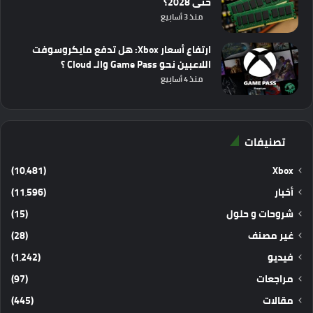
حتى 2028؟
منذ 3 أسابيع
ارتفاع أسعار Xbox: هل تدفع مايكروسوفت
اللاعبين نحو Game Pass والـ Cloud ؟
منذ 4 أسابيع
تصنيفات
(10٬481)
Xbox
أخبار
(11٬596)
شروحات و حلول
(15)
غير مصنف
(28)
فيديو
(1٬242)
مراجعات
(97)
مقالات
(445)