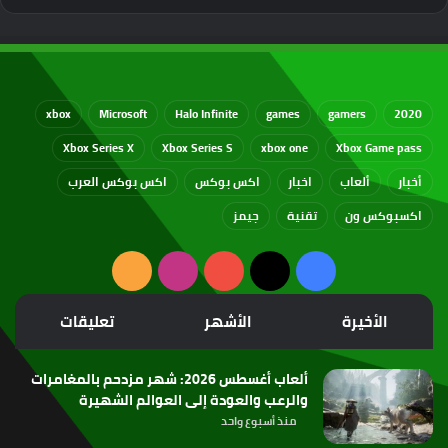
xbox
Microsoft
Halo Infinite
games
gamers
2020
Xbox Series X
Xbox Series S
xbox one
Xbox Game pass
أخبار
ألعاب
اخبار
اكس بوكس
اكس بوكس العرب
اكسبوكس ون
تقنية
جيمز
‫X
فيسبوك
‫YouTube
انستقرام
ملخص
الموقع
الأخيرة
الأشهر
تعليقات
RSS
ألعاب أغسطس 2026: شهر مزدحم بالمغامرات
والرعب والعودة إلى العوالم الشهيرة
منذ أسبوع واحد