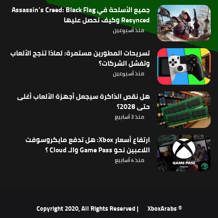
جميع الأسلحة في Assassin’s Creed: Black Flag
Resynced وكيف تحصل عليها
منذ أسبوعين
تسريحات المطورين مستمرة: لماذا تنجح الألعاب
وتفشل الشركات؟
منذ أسبوعين
هل نقص الذاكرة سيجعل أجهزة الألعاب أغلى
حتى 2028؟
منذ 3 أسابيع
ارتفاع أسعار Xbox: هل تدفع مايكروسوفت
اللاعبين نحو Game Pass والـ Cloud ؟
منذ 4 أسابيع
XboxArabs
© Copyright 2020, All Rights Reserved |