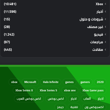
(10٬481)
Xbox
أخبار
(11٬596)
شروحات و حلول
(15)
غير مصنف
(28)
فيديو
(1٬242)
مراجعات
(97)
مقالات
(445)
xbox
Microsoft
Halo Infinite
games
gamers
2020
Xbox Series X
Xbox Series S
xbox one
Xbox Game pass
أخبار
ألعاب
اخبار
اكس بوكس
اكس بوكس العرب
اكسبوكس ون
تقنية
جيمز