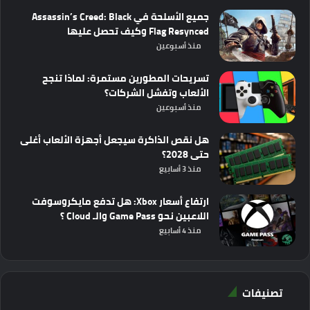
جميع الأسلحة في Assassin’s Creed: Black
Flag Resynced وكيف تحصل عليها
منذ أسبوعين
تسريحات المطورين مستمرة: لماذا تنجح
الألعاب وتفشل الشركات؟
منذ أسبوعين
هل نقص الذاكرة سيجعل أجهزة الألعاب أغلى
حتى 2028؟
منذ 3 أسابيع
ارتفاع أسعار Xbox: هل تدفع مايكروسوفت
اللاعبين نحو Game Pass والـ Cloud ؟
منذ 4 أسابيع
تصنيفات