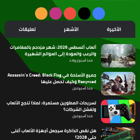
‫X
فيسبوك
‫YouTube
انستقرام
ملخص
الموقع
الأخيرة
الأشهر
تعليقات
RSS
ألعاب أغسطس 2026: شهر مزدحم بالمغامرات
والرعب والعودة إلى العوالم الشهيرة
منذ أسبوع واحد
جميع الأسلحة في Assassin’s Creed: Black Flag
Resynced وكيف تحصل عليها
منذ أسبوعين
تسريحات المطورين مستمرة: لماذا تنجح الألعاب
وتفشل الشركات؟
منذ أسبوعين
هل نقص الذاكرة سيجعل أجهزة الألعاب أغلى
حتى 2028؟