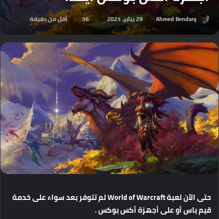
Ahmed Bendary
29 يناير، 2025
56
أقل من دقيقة
حتى
الآن
لعبة
World of Warcraft
لم
تتوفر
بعد
سواء
على
خدمة
قيم
باس
أو
على
أجهزة
أكس
بوكس
.