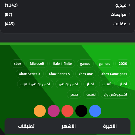
فيديو
(1٬242)
مراجعات
(97)
مقالات
(445)
xbox
Microsoft
Halo Infinite
games
gamers
2020
Xbox Series X
Xbox Series S
xbox one
Xbox Game pass
أخبار
ألعاب
اخبار
اكس بوكس
اكس بوكس العرب
اكسبوكس ون
تقنية
جيمز
‫X
فيسبوك
‫YouTube
انستقرام
ملخص
الموقع
الأخيرة
الأشهر
تعليقات
RSS