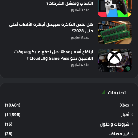
الألعاب وتفشل الشركات؟
منذ 3 أسابيع
هل نقص الذاكرة سيجعل أجهزة الألعاب أغلى
حتى 2028؟
منذ 3 أسابيع
ارتفاع أسعار Xbox: هل تدفع مايكروسوفت
اللاعبين نحو Game Pass والـ Cloud ؟
منذ 4 أسابيع
تصنيفات
(10٬481)
Xbox
أخبار
(11٬596)
شروحات و حلول
(15)
غير مصنف
(28)