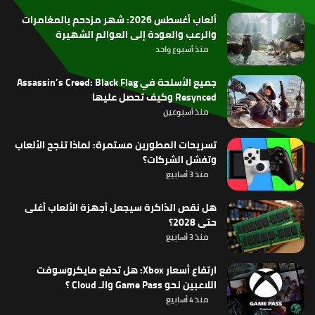
ألعاب أغسطس 2026: شهر مزدحم بالمغامرات
والرعب والعودة إلى العوالم الشهيرة
منذ أسبوع واحد
جميع الأسلحة في Assassin’s Creed: Black Flag
Resynced وكيف تحصل عليها
منذ أسبوعين
تسريحات المطورين مستمرة: لماذا تنجح الألعاب
وتفشل الشركات؟
منذ 3 أسابيع
هل نقص الذاكرة سيجعل أجهزة الألعاب أغلى
حتى 2028؟
منذ 3 أسابيع
ارتفاع أسعار Xbox: هل تدفع مايكروسوفت
اللاعبين نحو Game Pass والـ Cloud ؟
منذ 4 أسابيع