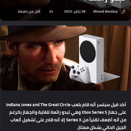
Ahmed Bendary
28 يناير، 2025
24
أقل من دقيقة
أكد
فيل
سبنسر
أنه
قام
بلعب
Indiana Jones and The Great Circle
على
جهاز
Xbox Series S
وهي
تبدو
رائعة
للغاية
والجهاز
بالرغم
من
أنه
أضعف
تقنياً
من
Series X
إلا
أنه
قادر
على
تشغيل
ألعاب
الجيل
الحالي
بشكل
ممتاز
.