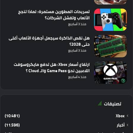
تسريحات المطورين مستمرة: لماذا تنجح
الألعاب وتفشل الشركات؟
منذ 3 أسابيع
هل نقص الذاكرة سيجعل أجهزة الألعاب أغلى
حتى 2028؟
منذ 3 أسابيع
ارتفاع أسعار Xbox: هل تدفع مايكروسوفت
اللاعبين نحو Game Pass والـ Cloud ؟
منذ 4 أسابيع
تصنيفات
(10٬481)
Xbox
أخبار
(11٬596)