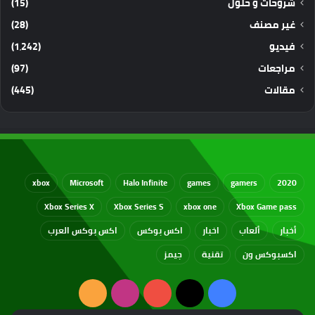
شروحات و حلول
(15)
غير مصنف
(28)
فيديو
(1٬242)
مراجعات
(97)
مقالات
(445)
xbox
Microsoft
Halo Infinite
games
gamers
2020
Xbox Series X
Xbox Series S
xbox one
Xbox Game pass
أخبار
ألعاب
اخبار
اكس بوكس
اكس بوكس العرب
اكسبوكس ون
تقنية
جيمز
‫X
فيسبوك
‫YouTube
انستقرام
ملخص