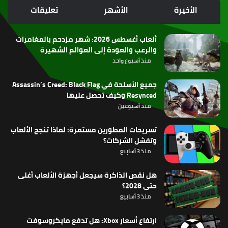
الموقع
الأخيرة
الأشهر
تعليقات
RSS
ألعاب أغسطس 2026: شهر مزدحم بالمغامرات
والرعب والعودة إلى العوالم الشهيرة
منذ أسبوع واحد
جميع الأسلحة في Assassin’s Creed: Black Flag
Resynced وكيف تحصل عليها
منذ أسبوعين
تسريحات المطورين مستمرة: لماذا تنجح الألعاب
وتفشل الشركات؟
منذ 3 أسابيع
هل نقص الذاكرة سيجعل أجهزة الألعاب أغلى
حتى 2028؟
منذ 3 أسابيع
ارتفاع أسعار Xbox: هل تدفع مايكروسوفت