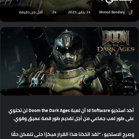
Ahmed Bendary
24 يناير، 2025
24
أقل من دقيقة
أكد
استديو
id Software
أن
لعبة
Doom the Dark Ages
لن
تحتوي
على
طور
لعب
جماعي
من
أجل
تقديم
طور
قصة
عميق
وقوي
.
وصرح
الاستديو
: “
لقد
اتخذنا
هذا
القرار
مبكرًا
حتى
نتمكن
حقًا