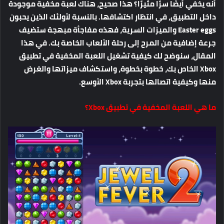
أنه يخفي أيضًا سرًا مثيرًا؟ هذا صحيح، هناك لعبة مخفية موجودة
داخل التطبيق، في انتظار اكتشافها. بالنسبة لأولئك الذين يحبون
Easter eggs والميزات السرية، فهذه مفاجأة مبهجة ستضيف
جرعة إضافية من المرح إلى رحلة الألعاب الخاصة بك. في هذا
المقال، سنوضح لك كيفية تشغيل اللعبة المخفية في تطبيق
Xbox الخاص بك، خطوة بخطوة، واستكشاف ميزاتها والغرض
منها وكيفية اتصالها بتجربة Xbox الأوسع.
ما هي اللعبة المخفية في تطبيق Xbox؟