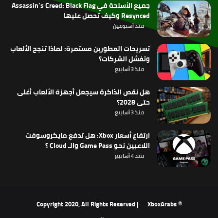
جميع الأسلحة في Assassin’s Creed: Black Flag
Resynced وكيف تحصل عليها
منذ أسبوعين
تسريحات المطورين مستمرة: لماذا تنجح الألعاب
وتفشل الشركات؟
منذ 3 أسابيع
هل نقص الذاكرة سيجعل أجهزة الألعاب أغلى
حتى 2028؟
منذ 3 أسابيع
ارتفاع أسعار Xbox: هل تدفع مايكروسوفت
اللاعبين نحو Game Pass والـ Cloud ؟
منذ 4 أسابيع
XboxArabs
© Copyright 2020, All Rights Reserved |