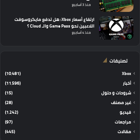
منذ 3 أسابيع
ارتفاع أسعار Xbox: هل تدفع مايكروسوفت
اللاعبين نحو Game Pass والـ Cloud ؟
منذ 4 أسابيع
تصنيفات
(10٬481)
Xbox
أخبار
(11٬596)
شروحات و حلول
(15)
غير مصنف
(28)
فيديو
(1٬242)
مراجعات
(97)
مقالات
(445)