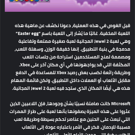
قبل الغوص في هذه العملية، دعونا نكشف عن ماهية هذه
اللعبة المخفية. غالبًا ما يُشار إلى اللعبة باسم “Easter egg”
وهي لعبة Jewel 2 المجانية لعبة صغيرة ممتعة وتفاعلية
مدمجة في بنية التطبيق. إنها خفيفة الوزن، وسهلة اللعب،
ومصممة لمنح المستخدمين استراحة من جلسات اللعب
المكثفة التي قد يواجهونها في أي مكان آخر على Xbox.
وطريقة رائعة لكسب بعض رصيد Xbox للمساعدة في الدفع
مقابل الألعاب أو العملات داخل التطبيق. ولكن قائمة المهام
هذه هي أيضًا المكان الذي ستجد فيه لعبة Jewel 2 المجانية.
Microsoft كانت صامتة نسبيًا بشأن وجودها، فإن اللاعبين الذين
عثروا على هذه الميزة يصفونها بأنها لعبة على طراز الممرات
التي تبعث على الحنين مع عناصر تحكم بسيطة وطريقة لعب
مسببة للإدمان. فكر في الأمر باعتباره عودة إلى الألعاب
الكلاسيكية التي حددت الأيام الأولى للألعاب.