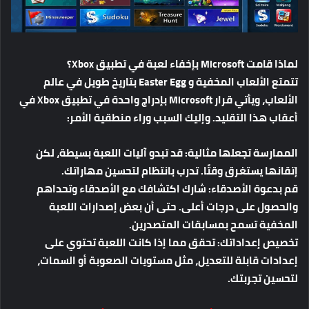
لماذا قامت Microsoft بإخفاء لعبة في تطبيق Xbox؟
تتمتع الألعاب المخفية و Easter Egg بتاريخ طويل في عالم
الألعاب، ويأتي قرار Microsoft بإدراج واحدة في تطبيق Xbox في
أعقاب هذا التقليد. وإليك السبب وراء منطقية الأمر:
الممارسة تجعلها مثالية:
قد تبدو آليات اللعبة بسيطة، لكن
إتقانها يستغرق وقتًا. تدرب بانتظام لتحسين مهاراتك.
قم بدعوة الأصدقاء:
شارك اكتشافك مع الأصدقاء وتحداهم
والحصول على درجات أعلى. حتى أن بعض إصدارات اللعبة
المخفية تسمح بمسابقات المتصدرين.
تخصيص إعداداتك:
تحقق مما إذا كانت اللعبة تحتوي على
إعدادات قابلة للتعديل، مثل مستويات الصعوبة أو السمات،
لتحسين تجربتك.