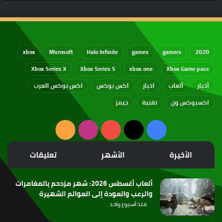
xbox
Microsoft
Halo Infinite
games
gamers
2020
Xbox Series X
Xbox Series S
xbox one
Xbox Game pass
أخبار
ألعاب
اخبار
اكس بوكس
اكس بوكس العرب
اكسبوكس ون
تقنية
جيمز
‫X
فيسبوك
‫YouTube
انستقرام
ملخص
الموقع
الأخيرة
الأشهر
تعليقات
RSS
ألعاب أغسطس 2026: شهر مزدحم بالمغامرات
والرعب والعودة إلى العوالم الشهيرة
منذ أسبوع واحد