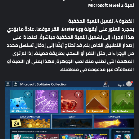
لعبة Microsoft Jewel 2
الخطوة 4: تفعيل اللعبة المخفية
بمجرد العثور على أيقونة Easter Egg، انقر فوقها. عادةً ما يؤدي
هذا الإجراء إلى تشغيل اللعبة المخفية مباشرةً. اعتمادًا على
إصدار التطبيق الخاص بك، قد تحتاج أيضًا إلى إدخال تسلسل محدد
من الإجراءات، مثل النقر أو السحب بطريقة معينة. إذا لم ترى
المهمة التي تطلب منك لعب الجوهرة، فهذا يعني أن اللعبة أو
المكافآت غير مدعومة في منطقتك.