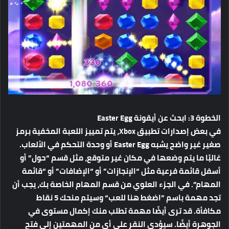
الخطوة 3: ابحث عن أيقونة Easter Egg
في بعض إصدارات تطبيق Xbox، يتم تمييز اللعبة المخفية برمز
صغير غير واضح يشبه Easter Egg أو وحدة التحكم في الألعاب.
غالبًا ما يتم وضعها في مكان غير متوقع، مثل قسم “حول” أو
أسفل قائمة فرعية مثل “الإنجازات” أو “الإضافات” أو “قائمة
المهام”. في الجزء العلوي من قسم المهام الخاصة بك، يجب أن
تجد مهمة باسم ”اضغط هنا للعب“ وسيتم منحك 5 نقاط
مكافأة. قد ترى أيضًا مهمة تطلب منك إكمال مستوى في
الجوهرة أيضًا. سيؤدي النقر على أي من المهمتين إلى فتح