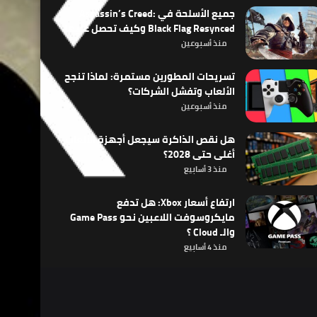
جميع الأسلحة في Assassin’s Creed:
Black Flag Resynced وكيف تحصل عليها
منذ أسبوعين
تسريحات المطورين مستمرة: لماذا تنجح
الألعاب وتفشل الشركات؟
منذ أسبوعين
هل نقص الذاكرة سيجعل أجهزة الألعاب
أغلى حتى 2028؟
منذ 3 أسابيع
ارتفاع أسعار Xbox: هل تدفع
مايكروسوفت اللاعبين نحو Game Pass
والـ Cloud ؟
منذ 4 أسابيع