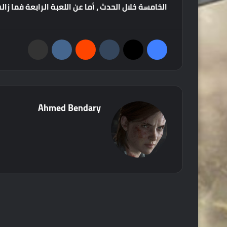
الخامسة
خلال
الحدث
،
أما
عن
اللعبة
الرابعة
فما
زال
فيسبوك
‫X
‏Tumblr
‏Reddit
‏VKontakte
مشاركة عبر البريد
Ahmed Bendary