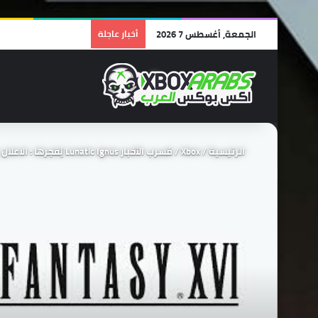
الجمعة, أغسطس 7 2026
أخبار عاجلة
الرئيسية
/
Xbox
/
مُسرب الأخبار Lunatic Ignus يُفجرها : الاعلان عن نسخة Xbox من Final Fantasy 16 سيكون بحدث Developer Direct.