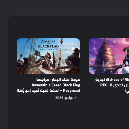
مراجعة Echoes of Aincrad: تجربة
عودة ملك البحار: مراجعة
واعدة تجمع بين تحدي الـ RPG
Assassin’s Creed Black Flag
ي!
Resynced – تحفة فنية أعيد إحياؤها!
7 يوليو، 2026