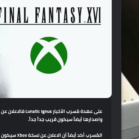
على
عهدة
مُسرب
الأخبار
Lunatic Ignus
فالاعلان
عن
واصدارها
أيضاً
سيكون
قريب
جداً
جداً
.
المُسرب
أكد
أيضاً
أن
الاعلان
عن
نسخة
Xbox
سيكون