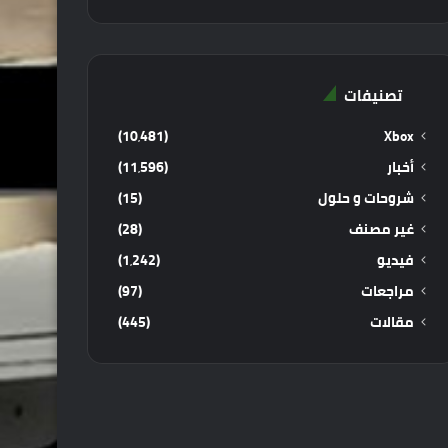
تصنيفات
(10٬481)
Xbox
أخبار
(11٬596)
شروحات و حلول
(15)
غير مصنف
(28)
فيديو
(1٬242)
مراجعات
(97)
مقالات
(445)