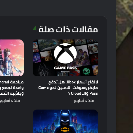
مقالات ذات صلة
ارتفاع أسعار Xbox: هل تدفع
مايكروسوفت اللاعبين نحو Game
Pass والـ Cloud ؟
وجاذبية الأنم
منذ 4 أسابيع
منذ 4 أسابيع