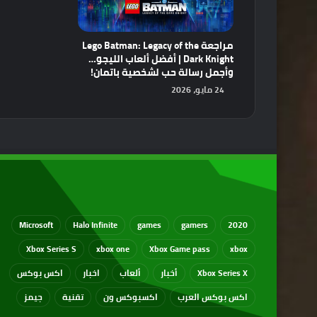
مراجعة Lego Batman: Legacy of the
Dark Knight | أفضل ألعاب الليجو…
وأجمل رسالة حب لشخصية باتمان!
24 مايو، 2026
Microsoft
Halo Infinite
games
gamers
2020
Xbox Series S
xbox one
Xbox Game pass
xbox
Xbox Series X
أخبار
ألعاب
اخبار
اكس بوكس
اكس بوكس العرب
اكسبوكس ون
تقنية
جيمز