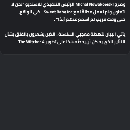
وصرح
Michal Nowakowski
الرئيس
التنفيذي
للاستديو
“
نحن
لا
نتعاون
ولم
نعمل
مطلقًا
مع
Sweet Baby Inc ..
في
الواقع،
حتى
وقت
قريب
لم
أسمع
عنهم
أبدًا
” .
يأتي
البيان
لتهدئة
معجبي
السلسلة
،
الذين
يشعرون
بالقلق
بشأن
التأثير
الذي
يمكن
أن
يحدثه
هذا
على
تطوير
The Witcher 4.