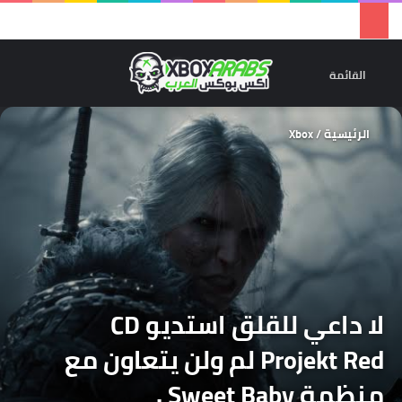
تسجيل 
ال
القائمة
الرئيسية
/
Xbox
لا داعي للقلق استديو CD
Projekt Red لم ولن يتعاون مع
منظمة Sweet Baby .