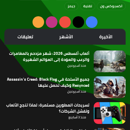
اكسبوكس ون
تقنية
جيمز
‫X
فيسبوك
‫YouTube
انستقرام
ملخص
الموقع
الأخيرة
الأشهر
تعليقات
RSS
ألعاب أغسطس 2026: شهر مزدحم بالمغامرات
والرعب والعودة إلى العوالم الشهيرة
منذ أسبوعين
جميع الأسلحة في Assassin’s Creed: Black Flag
Resynced وكيف تحصل عليها
منذ أسبوعين
تسريحات المطورين مستمرة: لماذا تنجح الألعاب
وتفشل الشركات؟
منذ 3 أسابيع