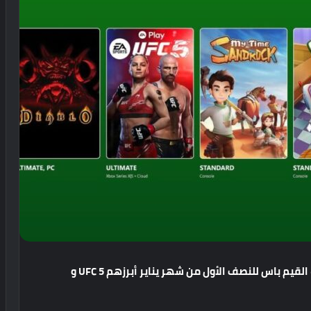
القيم
باس
للنصف
الأول
من
شهر
يناير
أبرزهم
UFC 5
و