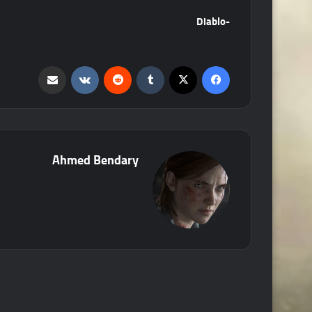
-Diablo
فيسبوك
‫X
‏Tumblr
‏Reddit
‏VKontakte
مشاركة عبر البريد
Ahmed Bendary