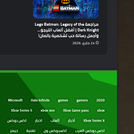
مراجعة Lego Batman: Legacy of the
Dark Knight | أفضل ألعاب الليجو…
وأجمل رسالة حب لشخصية باتمان!
24 مايو، 2026
Microsoft
Halo Infinite
games
gamers
2020
Xbox Series S
xbox one
Xbox Game pass
xbox
Xbox Series X
أخبار
ألعاب
اخبار
اكس بوكس
اكس بوكس العرب
اكسبوكس ون
تقنية
جيمز