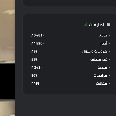
تصنيفات
(10٬481)
Xbox
أخبار
(11٬596)
شروحات و حلول
(15)
غير مصنف
(28)
فيديو
(1٬242)
مراجعات
(97)
مقالات
(445)