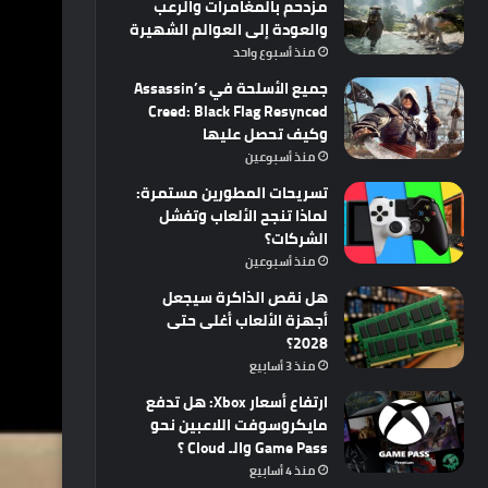
مزدحم بالمغامرات والرعب
والعودة إلى العوالم الشهيرة
منذ أسبوع واحد
جميع الأسلحة في Assassin’s
Creed: Black Flag Resynced
وكيف تحصل عليها
منذ أسبوعين
تسريحات المطورين مستمرة:
لماذا تنجح الألعاب وتفشل
الشركات؟
منذ أسبوعين
هل نقص الذاكرة سيجعل
أجهزة الألعاب أغلى حتى
2028؟
منذ 3 أسابيع
ارتفاع أسعار Xbox: هل تدفع
مايكروسوفت اللاعبين نحو
Game Pass والـ Cloud ؟
منذ 4 أسابيع