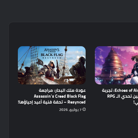
مراجعة Echoes of Aincrad: تجربة
عودة ملك البحار: مراجعة
واعدة تجمع بين تحدي الـ RPG
Assassin’s Creed Black Flag
ي!
Resynced – تحفة فنية أعيد إحياؤها!
7 يوليو، 2026