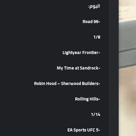
اليوم
:
-Road 96
1/8
-Lightyear Frontier
-My Time at Sandrock
-Robin Hood – Sherwood Builders
-Rolling Hills
1/14
-EA Sports UFC 5