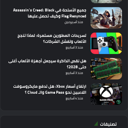
جميع الأسلحة في Assassin’s Creed: Black
Flag Resynced وكيف تحصل عليها
منذ أسبوعين
تسريحات المطورين مستمرة: لماذا تنجح
الألعاب وتفشل الشركات؟
منذ 3 أسابيع
هل نقص الذاكرة سيجعل أجهزة الألعاب أغلى
حتى 2028؟
منذ 3 أسابيع
ارتفاع أسعار Xbox: هل تدفع مايكروسوفت
اللاعبين نحو Game Pass والـ Cloud ؟
منذ 4 أسابيع
تصنيفات