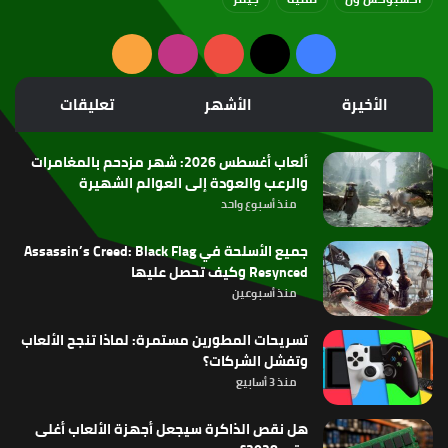
‫X
فيسبوك
‫YouTube
انستقرام
ملخص
الموقع
الأخيرة
الأشهر
تعليقات
RSS
ألعاب أغسطس 2026: شهر مزدحم بالمغامرات
والرعب والعودة إلى العوالم الشهيرة
منذ أسبوع واحد
جميع الأسلحة في Assassin’s Creed: Black Flag
Resynced وكيف تحصل عليها
منذ أسبوعين
تسريحات المطورين مستمرة: لماذا تنجح الألعاب
وتفشل الشركات؟
منذ 3 أسابيع
هل نقص الذاكرة سيجعل أجهزة الألعاب أغلى