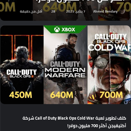
Ahmed Bendary
7 يناير، 2025
28
أقل من دقيقة
كلف
تطوير
لعبة
Call of Duty Black Ops Cold War
شركة
أكتيفيجن
أكثر
700
مليون
دولار
!