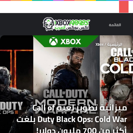
تسجيل 
ال
القائمة
الرئيسية
/
Xbox
ميزانية تطوير لعبة Call of
Duty Black Ops: Cold War بلغت
أكثر من 700 مليون دولار!