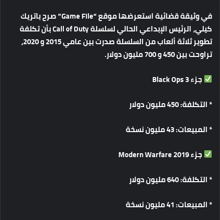
في
وثيقة
قضائية
استعرضها
موقع
“Game File”
صرح
باتريك
كيلي،
الرئيس
الإبداعي
الحالي
لسلسلة
Call of Duty
بأن
تكلفة
تطوير
ثلاثة
ألعاب
من
السلسلة
صدرت
بين
عامي
2015
و
2020
،
تراوحت
بين
450
و
700
مليون
دولار
.
جزء
Black Ops 3
*
التكلفة
: 450
مليون
دولار
*
المبيعات
: 43
مليون
نسخة
جزء
Modern Warfare 2019
*
التكلفة
: 640
مليون
دولار
*
المبيعات
: 41
مليون
نسخة