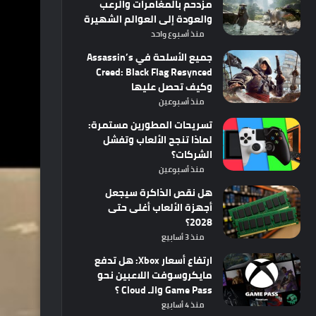
مزدحم بالمغامرات والرعب
والعودة إلى العوالم الشهيرة
منذ أسبوع واحد
جميع الأسلحة في Assassin’s
Creed: Black Flag Resynced
وكيف تحصل عليها
منذ أسبوعين
تسريحات المطورين مستمرة:
لماذا تنجح الألعاب وتفشل
الشركات؟
منذ أسبوعين
هل نقص الذاكرة سيجعل
أجهزة الألعاب أغلى حتى
2028؟
منذ 3 أسابيع
ارتفاع أسعار Xbox: هل تدفع
مايكروسوفت اللاعبين نحو
Game Pass والـ Cloud ؟
منذ 4 أسابيع