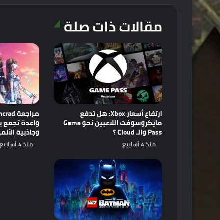
مقالات ذات صلة
ارتفاع أسعار Xbox: هل تدفع
مايكروسوفت اللاعبين نحو Game
Pass والـ Cloud ؟
وجاذبية الأنم
منذ 4 أسابيع
منذ 4 أسابيع