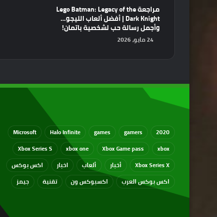
مراجعة Lego Batman: Legacy of the
Dark Knight | أفضل ألعاب الليجو…
وأجمل رسالة حب لشخصية باتمان!
24 مايو، 2026
Microsoft
Halo Infinite
games
gamers
2020
Xbox Series S
xbox one
Xbox Game pass
xbox
Xbox Series X
أخبار
ألعاب
اخبار
اكس بوكس
اكس بوكس العرب
اكسبوكس ون
تقنية
جيمز