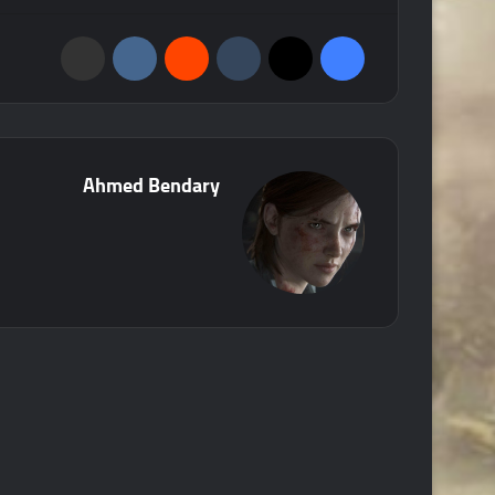
فيسبوك
‫X
‏Tumblr
‏Reddit
‏VKontakte
مشاركة عبر البريد
Ahmed Bendary