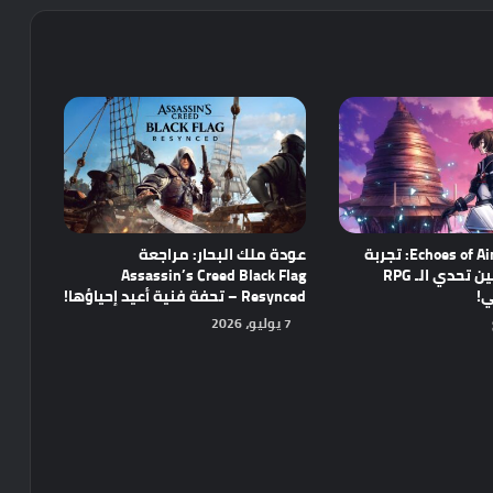
مراجعة Echoes of Aincrad: تجربة
عودة ملك البحار: مراجعة
واعدة تجمع بين تحدي الـ RPG
Assassin’s Creed Black Flag
ي!
Resynced – تحفة فنية أعيد إحياؤها!
7 يوليو، 2026