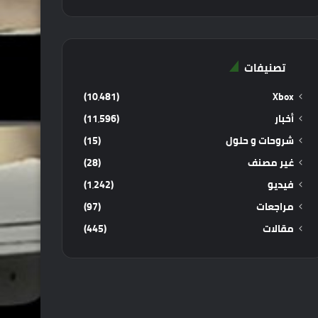
تصنيفات
(10٬481)
Xbox
أخبار
(11٬596)
شروحات و حلول
(15)
غير مصنف
(28)
فيديو
(1٬242)
مراجعات
(97)
مقالات
(445)