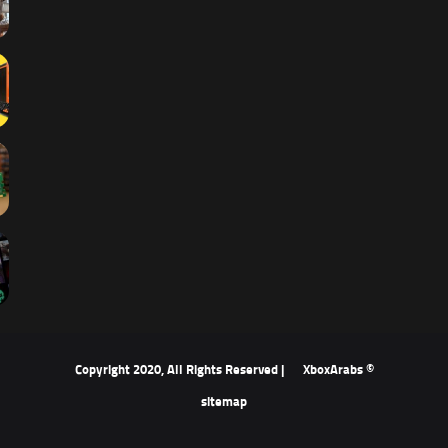
XboxArabs
© Copyright 2020, All Rights Reserved |
sitemap
‫X
فيسبوك
‫YouTube
انستقرام
ملخص