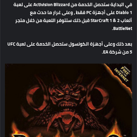
في
البداية
ستحصل
الخدمة
من
Activision Blizzard
على
لعبة
Diablo 1
على
أجهزة
PC
فقط
،
وعلى
غرار
ما
حدث
مع
ألعاب
StarCraft 1 & 2
قبل
ذلك
ستتوفر
اللعبة
من
خلال
متجر
BattleNet.
بعد
ذلك
وعلى
أجهزة
الكونسول
ستحصل
الخدمة
على
لعبة
UFC
5
من
شركة
EA.