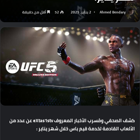
Ahmed Bendary
2 يناير، 2025
52
أقل من دقيقة
كشف
الصحفي
ومُسرب
الأخبار
المعروف eXtas1stv
عن
عدد
من
الألعاب
القادمة
لخدمة
قيم
باس
خلال
شهر
يناير
: