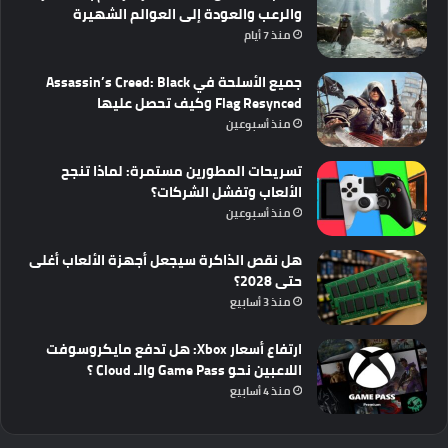
والرعب والعودة إلى العوالم الشهيرة
منذ 7 أيام
جميع الأسلحة في Assassin’s Creed: Black
Flag Resynced وكيف تحصل عليها
منذ أسبوعين
تسريحات المطورين مستمرة: لماذا تنجح
الألعاب وتفشل الشركات؟
منذ أسبوعين
هل نقص الذاكرة سيجعل أجهزة الألعاب أغلى
حتى 2028؟
منذ 3 أسابيع
ارتفاع أسعار Xbox: هل تدفع مايكروسوفت
اللاعبين نحو Game Pass والـ Cloud ؟
منذ 4 أسابيع