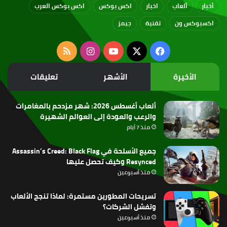
أخبار
ألعاب
اخبار
اكس بوكس
اكس بوكس العرب
اكسبوكس ون
تقنية
جيمز
‫X
فيسبوك
‫YouTube
انستقرام
ملخص
الموقع
الأخيرة
الأشهر
تعليقات
RSS
ألعاب أغسطس 2026: شهر مزدحم بالمغامرات
والرعب والعودة إلى العوالم الشهيرة
منذ 7 أيام
جميع الأسلحة في Assassin’s Creed: Black Flag
Resynced وكيف تحصل عليها
منذ أسبوعين
تسريحات المطورين مستمرة: لماذا تنجح الألعاب
وتفشل الشركات؟
منذ أسبوعين