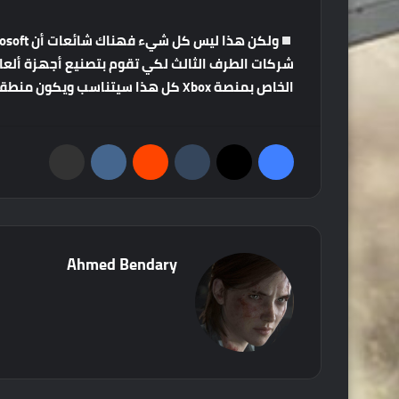
ولكن
هذا
ليس
كل
شيء
فهناك
شائعات
أن
Microsoft
شركات
الطرف
الثالث
لكي
تقوم
بتصنيع
أجهزة
ألعا
الخاص
بمنصة
Xbox
كل
هذا
سيتناسب
ويكون
منطقيا
فيسبوك
‫X
‏Tumblr
‏Reddit
‏VKontakte
مشاركة عبر البريد
Ahmed Bendary