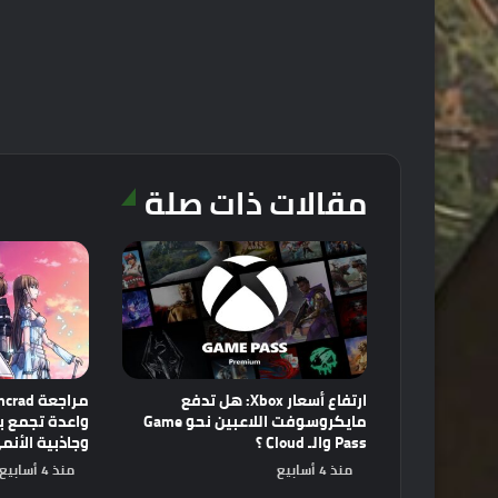
مقالات ذات صلة
ارتفاع أسعار Xbox: هل تدفع
مايكروسوفت اللاعبين نحو Game
Pass والـ Cloud ؟
وجاذبية الأنم
منذ 4 أسابيع
منذ 4 أسابيع