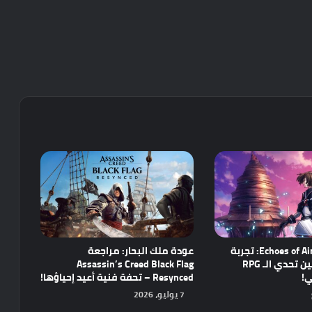
مراجعة Echoes of Aincrad: تجربة
عودة ملك البحار: مراجعة
واعدة تجمع بين تحدي الـ RPG
Assassin’s Creed Black Flag
ي!
Resynced – تحفة فنية أعيد إحياؤها!
7 يوليو، 2026