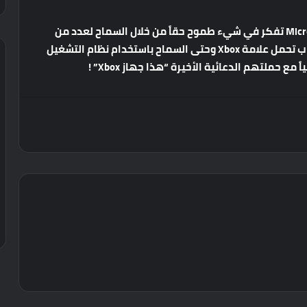
تفكر
في
شيء
طموح
حقاً
من
خلال
السماح
لعدد
من
ب
تحمل
علامة
Xbox
وحتى
السماح
باستخدام
نظام
التشغيل
ً
مع
حملتهم
الدعائية
الأخيرة
“
هذا
جهاز
Xbox” !