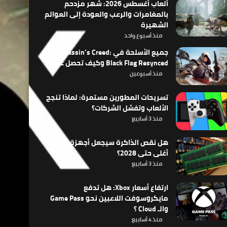
ألعاب أغسطس 2026: شهر مزدحم
بالمغامرات والرعب والعودة إلى العوالم
الشهيرة
منذ أسبوع واحد
جميع الأسلحة في Assassin’s Creed:
Black Flag Resynced وكيف تحصل عليها
منذ أسبوعين
تسريحات المطورين مستمرة: لماذا تنجح
الألعاب وتفشل الشركات؟
منذ 3 أسابيع
هل نقص الذاكرة سيجعل أجهزة الألعاب
أغلى حتى 2028؟
منذ 3 أسابيع
ارتفاع أسعار Xbox: هل تدفع
مايكروسوفت اللاعبين نحو Game Pass
والـ Cloud ؟
منذ 4 أسابيع