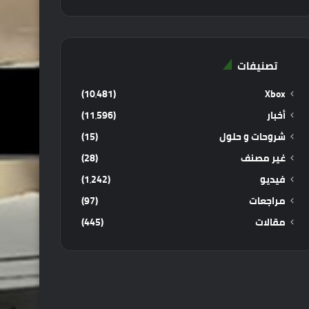
تصنيفات
(10٬481)
Xbox
أخبار
(11٬596)
شروحات و حلول
(15)
غير مصنف
(28)
فيديو
(1٬242)
مراجعات
(97)
مقالات
(445)