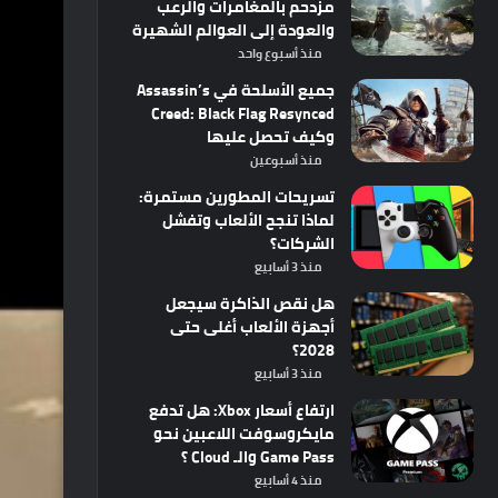
مزدحم بالمغامرات والرعب
والعودة إلى العوالم الشهيرة
منذ أسبوع واحد
جميع الأسلحة في Assassin’s
Creed: Black Flag Resynced
وكيف تحصل عليها
منذ أسبوعين
تسريحات المطورين مستمرة:
لماذا تنجح الألعاب وتفشل
الشركات؟
منذ 3 أسابيع
هل نقص الذاكرة سيجعل
أجهزة الألعاب أغلى حتى
2028؟
منذ 3 أسابيع
ارتفاع أسعار Xbox: هل تدفع
مايكروسوفت اللاعبين نحو
Game Pass والـ Cloud ؟
منذ 4 أسابيع