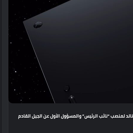
الد
لمنصب
“
نائب
الرئيس
”
والمسؤول
الأول
عن
الجيل
القادم