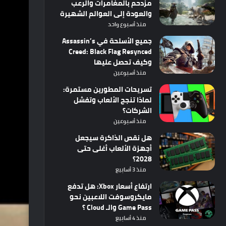
مزدحم بالمغامرات والرعب
والعودة إلى العوالم الشهيرة
منذ أسبوع واحد
جميع الأسلحة في Assassin’s
Creed: Black Flag Resynced
وكيف تحصل عليها
منذ أسبوعين
تسريحات المطورين مستمرة:
لماذا تنجح الألعاب وتفشل
الشركات؟
منذ أسبوعين
هل نقص الذاكرة سيجعل
أجهزة الألعاب أغلى حتى
2028؟
منذ 3 أسابيع
ارتفاع أسعار Xbox: هل تدفع
مايكروسوفت اللاعبين نحو
Game Pass والـ Cloud ؟
منذ 4 أسابيع