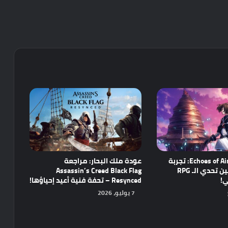
مراجعة Echoes of Aincrad: تجربة
عودة ملك البحار: مراجعة
واعدة تجمع بين تحدي الـ RPG
Assassin’s Creed Black Flag
ي!
Resynced – تحفة فنية أعيد إحياؤها!
7 يوليو، 2026