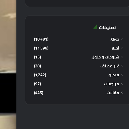
تصنيفات
(10٬481)
Xbox
أخبار
(11٬596)
شروحات و حلول
(15)
غير مصنف
(28)
فيديو
(1٬242)
مراجعات
(97)
مقالات
(445)