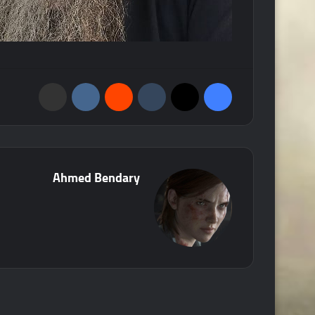
فيسبوك
‫X
‏Tumblr
‏Reddit
‏VKontakte
مشاركة عبر البريد
Ahmed Bendary