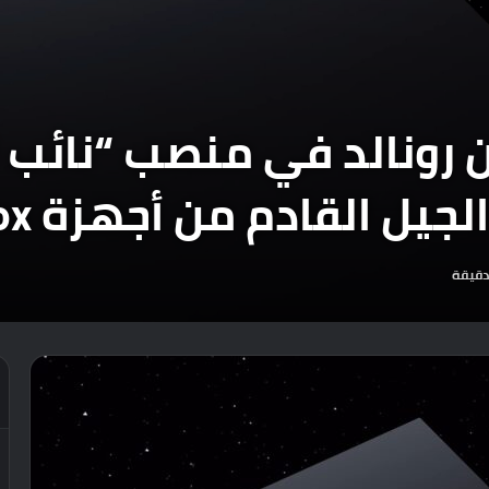
ن رونالد في منصب “نائب 
يل القادم من أجهزة Xbox.
دقيقة