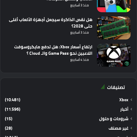
منذ 3 أسابيع
هل نقص الذاكرة سيجعل أجهزة الألعاب أغلى
حتى 2028؟
منذ 3 أسابيع
ارتفاع أسعار Xbox: هل تدفع مايكروسوفت
اللاعبين نحو Game Pass والـ Cloud ؟
منذ 4 أسابيع
تصنيفات
(10٬481)
Xbox
أخبار
(11٬596)
شروحات و حلول
(15)
غير مصنف
(28)