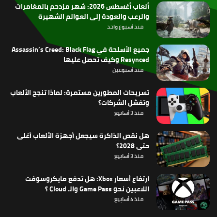
ألعاب أغسطس 2026: شهر مزدحم بالمغامرات
والرعب والعودة إلى العوالم الشهيرة
منذ أسبوع واحد
جميع الأسلحة في Assassin’s Creed: Black Flag
Resynced وكيف تحصل عليها
منذ أسبوعين
تسريحات المطورين مستمرة: لماذا تنجح الألعاب
وتفشل الشركات؟
منذ 3 أسابيع
هل نقص الذاكرة سيجعل أجهزة الألعاب أغلى
حتى 2028؟
منذ 3 أسابيع
ارتفاع أسعار Xbox: هل تدفع مايكروسوفت
اللاعبين نحو Game Pass والـ Cloud ؟
منذ 4 أسابيع