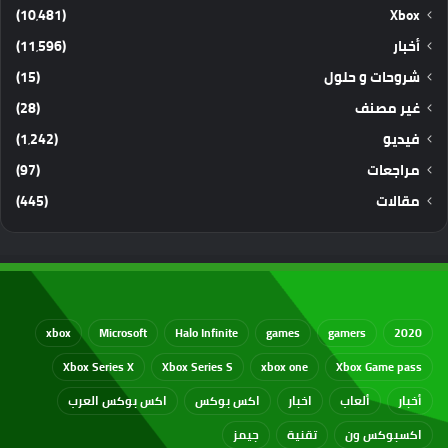
(10٬481)
Xbox
أخبار
(11٬596)
شروحات و حلول
(15)
غير مصنف
(28)
فيديو
(1٬242)
مراجعات
(97)
مقالات
(445)
xbox
Microsoft
Halo Infinite
games
gamers
2020
Xbox Series X
Xbox Series S
xbox one
Xbox Game pass
أخبار
ألعاب
اخبار
اكس بوكس
اكس بوكس العرب
اكسبوكس ون
تقنية
جيمز