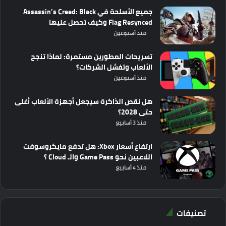
جميع الأسلحة في Assassin’s Creed: Black
Flag Resynced وكيف تحصل عليها
منذ أسبوعين
تسريحات المطورين مستمرة: لماذا تنجح
الألعاب وتفشل الشركات؟
منذ أسبوعين
هل نقص الذاكرة سيجعل أجهزة الألعاب أغلى
حتى 2028؟
منذ 3 أسابيع
ارتفاع أسعار Xbox: هل تدفع مايكروسوفت
اللاعبين نحو Game Pass والـ Cloud ؟
منذ 4 أسابيع
تصنيفات