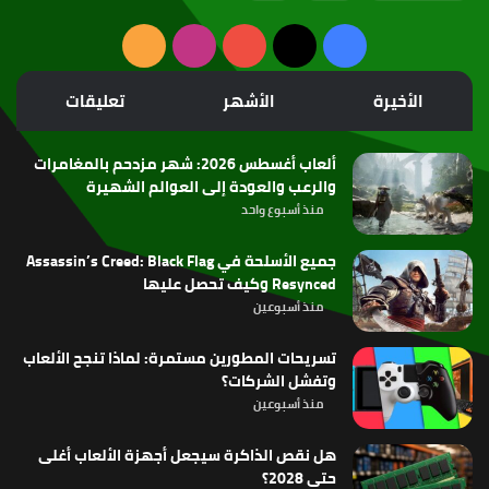
‫X
فيسبوك
‫YouTube
انستقرام
ملخص
الموقع
الأخيرة
الأشهر
تعليقات
RSS
ألعاب أغسطس 2026: شهر مزدحم بالمغامرات
والرعب والعودة إلى العوالم الشهيرة
منذ أسبوع واحد
جميع الأسلحة في Assassin’s Creed: Black Flag
Resynced وكيف تحصل عليها
منذ أسبوعين
تسريحات المطورين مستمرة: لماذا تنجح الألعاب
وتفشل الشركات؟
منذ أسبوعين
هل نقص الذاكرة سيجعل أجهزة الألعاب أغلى
حتى 2028؟