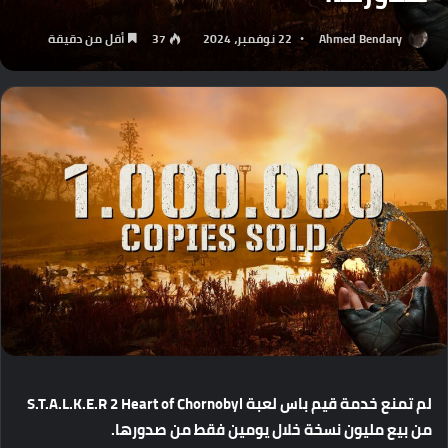
Ahmed Bendary
22 نوفمبر، 2024
37
أقل من دقيقة
لم
تمنع
خدمة
قيم
باس
لعبة
S.T.A.L.K.E.R 2 Heart of Chornobyl
من
بيع
مليون
نسخة
خلال
يومين
فقط
من
صدورها
.