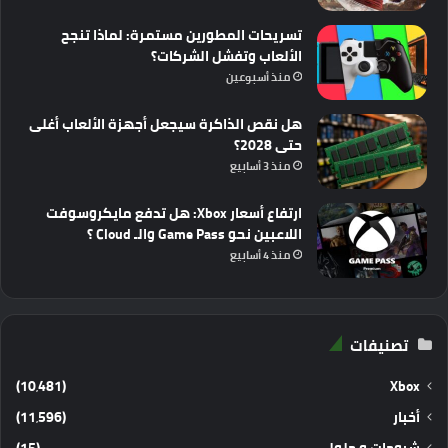
تسريحات المطورين مستمرة: لماذا تنجح
الألعاب وتفشل الشركات؟
منذ أسبوعين
هل نقص الذاكرة سيجعل أجهزة الألعاب أغلى
حتى 2028؟
منذ 3 أسابيع
ارتفاع أسعار Xbox: هل تدفع مايكروسوفت
اللاعبين نحو Game Pass والـ Cloud ؟
منذ 4 أسابيع
تصنيفات
(10٬481)
Xbox
أخبار
(11٬596)
شروحات و حلول
(15)