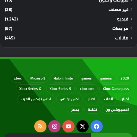
غير مصنف
(28)
فيديو
(1٬242)
مراجعات
(97)
مقالات
(445)
xbox
Microsoft
Halo Infinite
games
gamers
2020
Xbox Series X
Xbox Series S
xbox one
Xbox Game pass
أخبار
ألعاب
اخبار
اكس بوكس
اكس بوكس العرب
اكسبوكس ون
تقنية
جيمز
‫X
فيسبوك
‫YouTube
انستقرام
ملخص