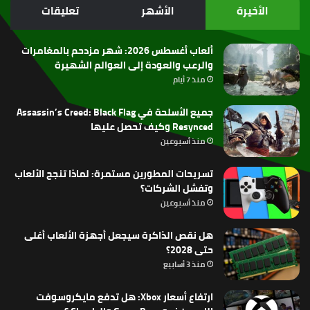
الموقع
الأخيرة
الأشهر
تعليقات
RSS
ألعاب أغسطس 2026: شهر مزدحم بالمغامرات
والرعب والعودة إلى العوالم الشهيرة
منذ 7 أيام
جميع الأسلحة في Assassin’s Creed: Black Flag
Resynced وكيف تحصل عليها
منذ أسبوعين
تسريحات المطورين مستمرة: لماذا تنجح الألعاب
وتفشل الشركات؟
منذ أسبوعين
هل نقص الذاكرة سيجعل أجهزة الألعاب أغلى
حتى 2028؟
منذ 3 أسابيع
ارتفاع أسعار Xbox: هل تدفع مايكروسوفت