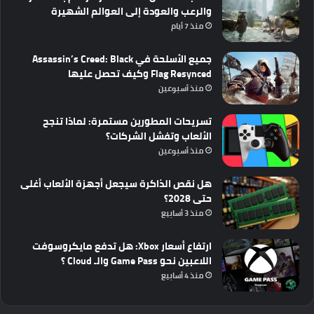
والرعب والعودة إلى العوالم الشهيرة
منذ 7 أيام
جميع الأسلحة في Assassin’s Creed: Black
Flag Resynced وكيف تحصل عليها
منذ أسبوعين
تسريحات المطورين مستمرة: لماذا تنجح
الألعاب وتفشل الشركات؟
منذ أسبوعين
هل نقص الذاكرة سيجعل أجهزة الألعاب أغلى
حتى 2028؟
منذ 3 أسابيع
ارتفاع أسعار Xbox: هل تدفع مايكروسوفت
اللاعبين نحو Game Pass والـ Cloud ؟
منذ 4 أسابيع