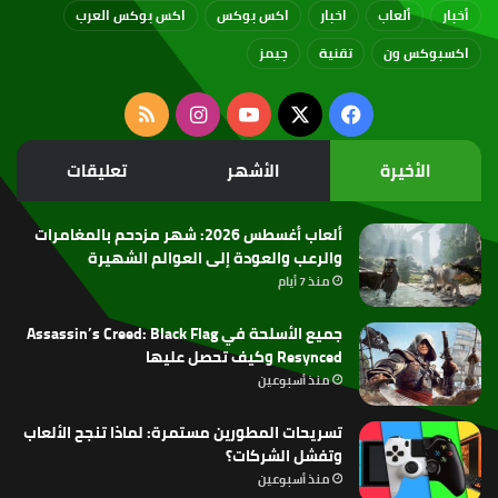
أخبار
ألعاب
اخبار
اكس بوكس
اكس بوكس العرب
اكسبوكس ون
تقنية
جيمز
‫X
فيسبوك
‫YouTube
انستقرام
ملخص
الموقع
الأخيرة
الأشهر
تعليقات
RSS
ألعاب أغسطس 2026: شهر مزدحم بالمغامرات
والرعب والعودة إلى العوالم الشهيرة
منذ 7 أيام
جميع الأسلحة في Assassin’s Creed: Black Flag
Resynced وكيف تحصل عليها
منذ أسبوعين
تسريحات المطورين مستمرة: لماذا تنجح الألعاب
وتفشل الشركات؟
منذ أسبوعين