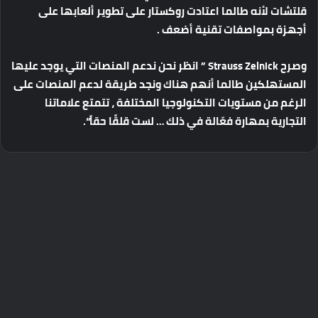
قلتشات
لأنه
طالما
اعتادت
روكستار
على
تطوير
ألعابها
على
أجهزة
بمواصفات
تقنية
أضعف
.
وصرح
Strauss Zelnick ”
انظر
نحن
ندعم
المنصات
التي
يوجد
عليها
المستهلكين
طالما
أنهم
هناك
ونجد
طريقة
لدعم
المنصات
على
الرغم
من
مستويات
التكنولوجيا
المختلفة
،
تتمتع
علاماتنا
التجارية
بمهارة
فعّالة
في
ذلك
…
لست
قلقًا
حقاً
“.