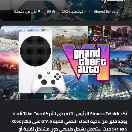
Ahmed Bendary
7 نوفمبر، 2024
166
أقل من دقيقة
أكد
Strauss Zelnick
الرئيس
التنفيذي
لشركة
Take-Two
أنه
لا
يوجد
قلق
من
ناحية
الاداء
التقني
للعبة
GTA 6
على
جهاز
Xbox
Series S
حيث
ستعمل
بشكل
طبيعي
دون
مشاكل
تقنية
أو