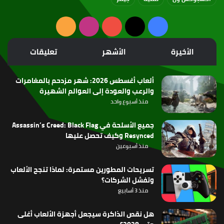
‫X
فيسبوك
‫YouTube
انستقرام
ملخص
الموقع
الأخيرة
الأشهر
تعليقات
RSS
ألعاب أغسطس 2026: شهر مزدحم بالمغامرات
والرعب والعودة إلى العوالم الشهيرة
منذ أسبوع واحد
جميع الأسلحة في Assassin’s Creed: Black Flag
Resynced وكيف تحصل عليها
منذ أسبوعين
تسريحات المطورين مستمرة: لماذا تنجح الألعاب
وتفشل الشركات؟
منذ 3 أسابيع
هل نقص الذاكرة سيجعل أجهزة الألعاب أغلى