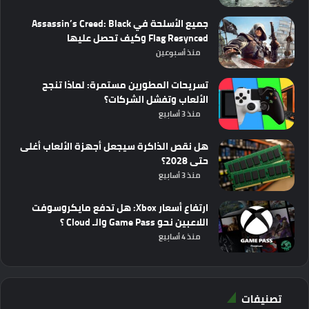
جميع الأسلحة في Assassin’s Creed: Black
Flag Resynced وكيف تحصل عليها
منذ أسبوعين
تسريحات المطورين مستمرة: لماذا تنجح
الألعاب وتفشل الشركات؟
منذ 3 أسابيع
هل نقص الذاكرة سيجعل أجهزة الألعاب أغلى
حتى 2028؟
منذ 3 أسابيع
ارتفاع أسعار Xbox: هل تدفع مايكروسوفت
اللاعبين نحو Game Pass والـ Cloud ؟
منذ 4 أسابيع
تصنيفات