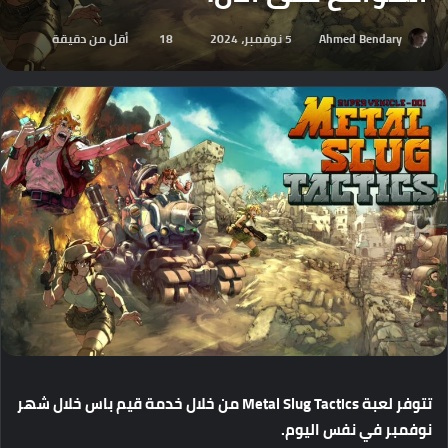
Ahmed Bendary
5 نوفمبر، 2024
18
أقل من دقيقة
تتوفر
لعبة
Metal Slug Tactics
من
خلال
خدمة
قيم
باس
خلال
شهر
نوفمبر
في
نفس
اليوم
.