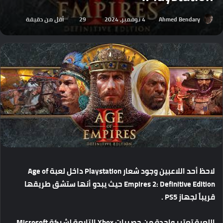
Ahmed Bendary
4 نوفمبر، 2024
29
أقل من دقيقة
لاحظ
أحد
اللاعبين
وجود
شعار
Playstation
داخل
لعبة
Age of
Empires 2: Definitive Edition
حيث
يبدو
أنها
ستشق
طريقها
قريباً
لجهاز
PS5 .
اللعبة
تعتبر
واحدة
من
حصريات
Xbox
التابعة
لشركة
Microsoft