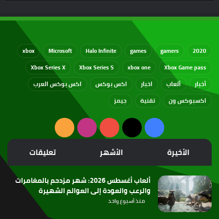
xbox
Microsoft
Halo Infinite
games
gamers
2020
Xbox Series X
Xbox Series S
xbox one
Xbox Game pass
أخبار
ألعاب
اخبار
اكس بوكس
اكس بوكس العرب
اكسبوكس ون
تقنية
جيمز
‫X
فيسبوك
‫YouTube
انستقرام
ملخص
الموقع
الأخيرة
الأشهر
تعليقات
RSS
ألعاب أغسطس 2026: شهر مزدحم بالمغامرات
والرعب والعودة إلى العوالم الشهيرة
منذ أسبوع واحد