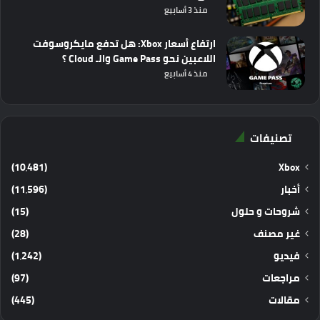
منذ 3 أسابيع
ارتفاع أسعار Xbox: هل تدفع مايكروسوفت
اللاعبين نحو Game Pass والـ Cloud ؟
منذ 4 أسابيع
تصنيفات
(10٬481)
Xbox
أخبار
(11٬596)
شروحات و حلول
(15)
غير مصنف
(28)
فيديو
(1٬242)
مراجعات
(97)
مقالات
(445)