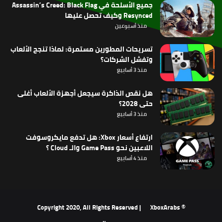
جميع الأسلحة في Assassin’s Creed: Black Flag
Resynced وكيف تحصل عليها
منذ أسبوعين
تسريحات المطورين مستمرة: لماذا تنجح الألعاب
وتفشل الشركات؟
منذ 3 أسابيع
هل نقص الذاكرة سيجعل أجهزة الألعاب أغلى
حتى 2028؟
منذ 3 أسابيع
ارتفاع أسعار Xbox: هل تدفع مايكروسوفت
اللاعبين نحو Game Pass والـ Cloud ؟
منذ 4 أسابيع
XboxArabs
© Copyright 2020, All Rights Reserved |