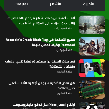
الموقع
الأخيرة
الأشهر
تعليقات
RSS
ألعاب أغسطس 2026: شهر مزدحم بالمغامرات
والرعب والعودة إلى العوالم الشهيرة
منذ أسبوع واحد
جميع الأسلحة في Assassin’s Creed: Black Flag
Resynced وكيف تحصل عليها
منذ أسبوعين
تسريحات المطورين مستمرة: لماذا تنجح الألعاب
وتفشل الشركات؟
منذ 3 أسابيع
هل نقص الذاكرة سيجعل أجهزة الألعاب أغلى
حتى 2028؟
منذ 3 أسابيع
ارتفاع أسعار Xbox: هل تدفع مايكروسوفت