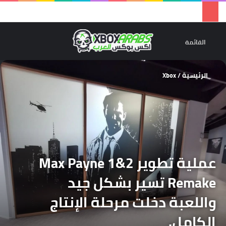
تسجيل 
ال
القائمة
الرئيسية
/
Xbox
عملية تطوير Max Payne 1&2
Remake تسير بشكل جيد
واللعبة دخلت مرحلة الإنتاج
الكامل.