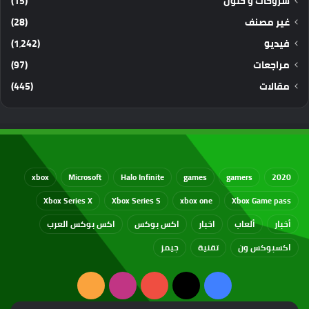
شروحات و حلول
(15)
غير مصنف
(28)
فيديو
(1٬242)
مراجعات
(97)
مقالات
(445)
xbox
Microsoft
Halo Infinite
games
gamers
2020
Xbox Series X
Xbox Series S
xbox one
Xbox Game pass
أخبار
ألعاب
اخبار
اكس بوكس
اكس بوكس العرب
اكسبوكس ون
تقنية
جيمز
‫X
فيسبوك
‫YouTube
انستقرام
ملخص