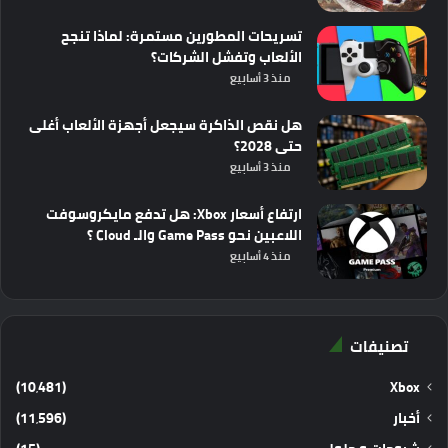
تسريحات المطورين مستمرة: لماذا تنجح
الألعاب وتفشل الشركات؟
منذ 3 أسابيع
هل نقص الذاكرة سيجعل أجهزة الألعاب أغلى
حتى 2028؟
منذ 3 أسابيع
ارتفاع أسعار Xbox: هل تدفع مايكروسوفت
اللاعبين نحو Game Pass والـ Cloud ؟
منذ 4 أسابيع
تصنيفات
(10٬481)
Xbox
أخبار
(11٬596)