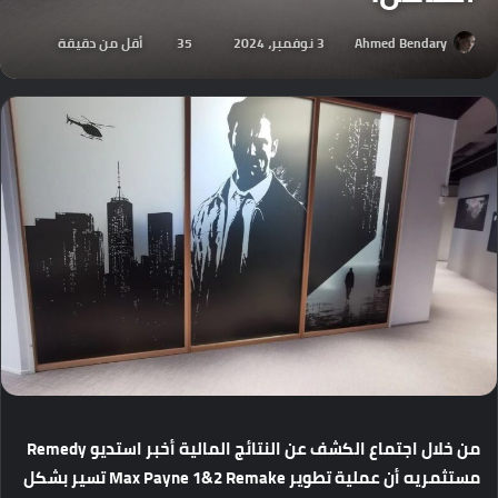
Ahmed Bendary
3 نوفمبر، 2024
35
أقل من دقيقة
من
خلال
اجتماع
الكشف
عن
النتائج
المالية
أخبر
استديو
Remedy
مستثمريه
أن
عملية
تطوير
Max Payne 1&2 Remake
تسير
بشكل