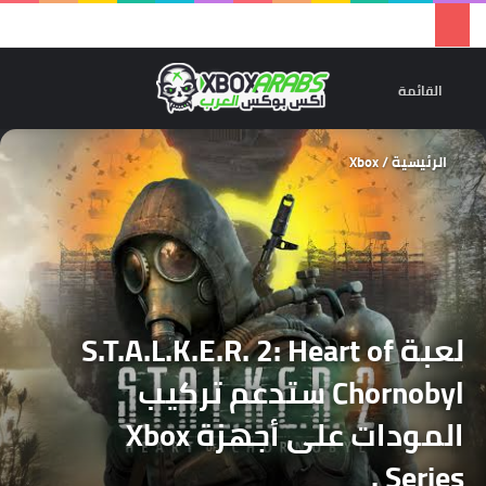
تسجيل 
ال
القائمة
الرئيسية
/
Xbox
لعبة S.T.A.L.K.E.R. 2: Heart of
Chornobyl ستدعم تركيب
المودات على أجهزة Xbox
Series .