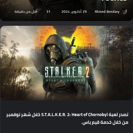
Ahmed Bendary
29 أكتوبر، 2024
31
أقل من دقيقة
تصدر
لعبة
S.T.A.L.K.E.R. 2: Heart of Chornobyl
خلال
شهر
نوفمبر
من
خلال
خدمة
قيم
باس
.