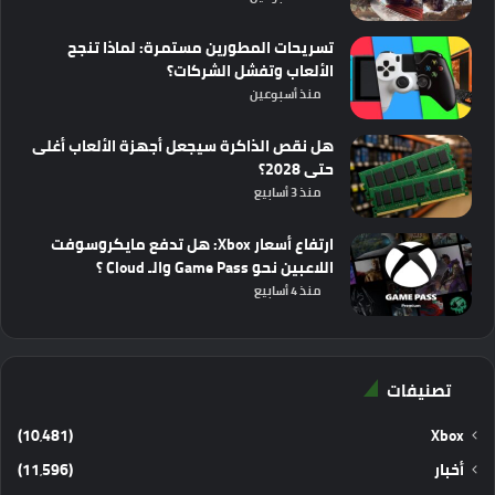
تسريحات المطورين مستمرة: لماذا تنجح
الألعاب وتفشل الشركات؟
منذ أسبوعين
هل نقص الذاكرة سيجعل أجهزة الألعاب أغلى
حتى 2028؟
منذ 3 أسابيع
ارتفاع أسعار Xbox: هل تدفع مايكروسوفت
اللاعبين نحو Game Pass والـ Cloud ؟
منذ 4 أسابيع
تصنيفات
(10٬481)
Xbox
أخبار
(11٬596)