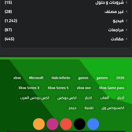
شروحات و حلول
(15)
غير مصنف
(28)
فيديو
(1٬242)
مراجعات
(97)
مقالات
(445)
xbox
Microsoft
Halo Infinite
games
gamers
2020
Xbox Series X
Xbox Series S
xbox one
Xbox Game pass
أخبار
ألعاب
اخبار
اكس بوكس
اكس بوكس العرب
اكسبوكس ون
تقنية
جيمز
‫X
فيسبوك
‫YouTube
انستقرام
ملخص