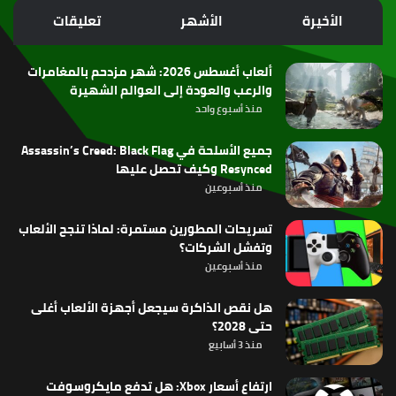
الموقع
الأخيرة
الأشهر
تعليقات
RSS
ألعاب أغسطس 2026: شهر مزدحم بالمغامرات
والرعب والعودة إلى العوالم الشهيرة
منذ أسبوع واحد
جميع الأسلحة في Assassin’s Creed: Black Flag
Resynced وكيف تحصل عليها
منذ أسبوعين
تسريحات المطورين مستمرة: لماذا تنجح الألعاب
وتفشل الشركات؟
منذ أسبوعين
هل نقص الذاكرة سيجعل أجهزة الألعاب أغلى
حتى 2028؟
منذ 3 أسابيع
ارتفاع أسعار Xbox: هل تدفع مايكروسوفت