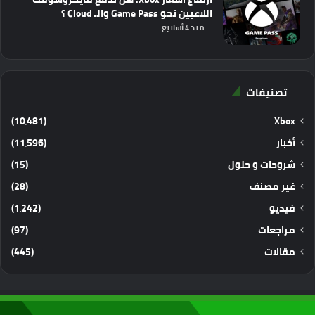
اللاعبين نحو Game Pass والـ Cloud ؟
منذ 4 أسابيع
تصنيفات
(10٬481)
Xbox
أخبار
(11٬596)
شروحات و حلول
(15)
غير مصنف
(28)
فيديو
(1٬242)
مراجعات
(97)
مقالات
(445)