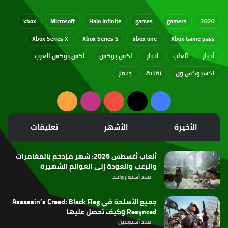
xbox
Microsoft
Halo Infinite
games
gamers
2020
Xbox Series X
Xbox Series S
xbox one
Xbox Game pass
أخبار
ألعاب
اخبار
اكس بوكس
اكس بوكس العرب
اكسبوكس ون
تقنية
جيمز
‫X
فيسبوك
‫YouTube
انستقرام
ملخص
الموقع
الأخيرة
الأشهر
تعليقات
RSS
ألعاب أغسطس 2026: شهر مزدحم بالمغامرات
والرعب والعودة إلى العوالم الشهيرة
منذ أسبوع واحد
جميع الأسلحة في Assassin’s Creed: Black Flag
Resynced وكيف تحصل عليها
منذ أسبوعين