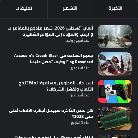
الأخيرة
الأشهر
تعليقات
ألعاب أغسطس 2026: شهر مزدحم بالمغامرات
والرعب والعودة إلى العوالم الشهيرة
منذ أسبوع واحد
جميع الأسلحة في Assassin’s Creed: Black
Flag Resynced وكيف تحصل عليها
منذ أسبوعين
تسريحات المطورين مستمرة: لماذا تنجح
الألعاب وتفشل الشركات؟
منذ أسبوعين
هل نقص الذاكرة سيجعل أجهزة الألعاب أغلى
حتى 2028؟
منذ 3 أسابيع
ارتفاع أسعار Xbox: هل تدفع مايكروسوفت