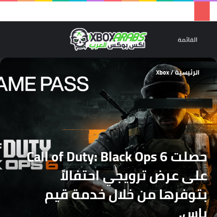
تسجيل 
ال
القائمة
الرئيسية
/
Xbox
حصلت Call of Duty: Black Ops 6
على عرض ترويجي احتفالاً
بتوفرها من خلال خدمة قيم
باس.