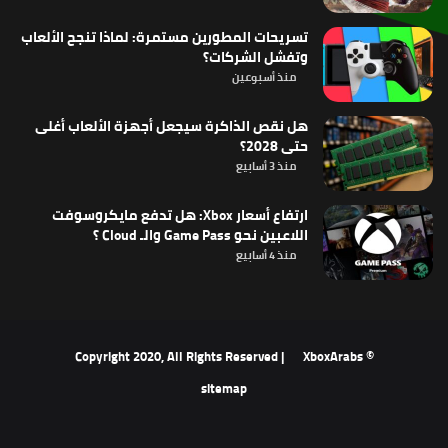
تسريحات المطورين مستمرة: لماذا تنجح الألعاب
وتفشل الشركات؟
منذ أسبوعين
هل نقص الذاكرة سيجعل أجهزة الألعاب أغلى
حتى 2028؟
منذ 3 أسابيع
ارتفاع أسعار Xbox: هل تدفع مايكروسوفت
اللاعبين نحو Game Pass والـ Cloud ؟
منذ 4 أسابيع
XboxArabs
© Copyright 2020, All Rights Reserved |
sitemap
‫X
فيسبوك
‫YouTube
انستقرام
ملخص